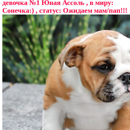
девочка №1 Юная Ассоль , в миру:
Сонечка:) , статус: Ожидаем мам/пап!!!