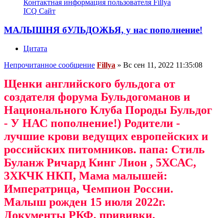
Контактная информация пользователя Fillya
ICQ
Сайт
МАЛЫШНЯ бУЛЬДОЖЬЯ, у нас пополнение!
Цитата
Непрочитанное сообщение
Fillya
»
Вс сен 11, 2022 11:35:08
Щенки английского бульдога от
создателя форума Бульдогоманов и
Национального Клуба Породы Бульдог
- У НАС пополнение!) Родители -
лучшие крови ведущих европейских и
российских питомников. папа: Стиль
Буланж Ричард Кинг Лион , 5ХСАС,
3ХКЧК НКП, Мама малышей:
Императрица, Чемпион России.
Малыш рожден 15 июля 2022г.
Документы РКФ, прививки,