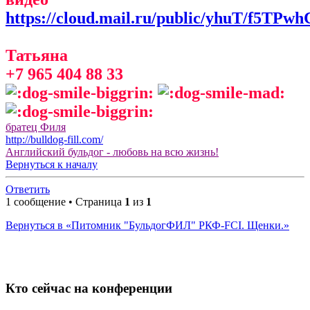
https://cloud.mail.ru/public/yhuT/f5TPwh
Татьяна
+7 965 404 88 33
братец Филя
http://bulldog-fill.com/
Английский бульдог - любовь на всю жизнь!
Вернуться к началу
Ответить
1 сообщение • Страница
1
из
1
Вернуться в «Питомник "БульдогФИЛ" РКФ-FCI. Щенки.»
Кто сейчас на конференции