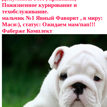
Пожизненное курирование и
техобслуживание.
мальчик №1 Явный Фаворит , в миру:
Мася:), статус: Ожидаем мам/пап!!!
Фаберже Комплект