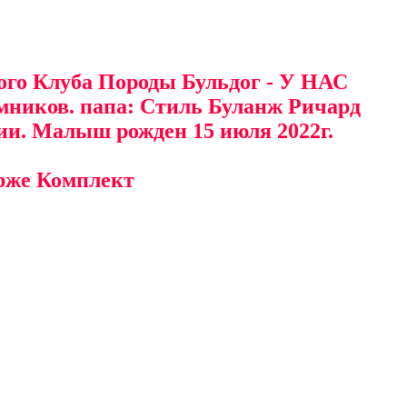
ого Клуба Породы Бульдог - У НАС
омников. папа: Стиль Буланж Ричард
и. Малыш рожден 15 июля 2022г.
ерже Комплект