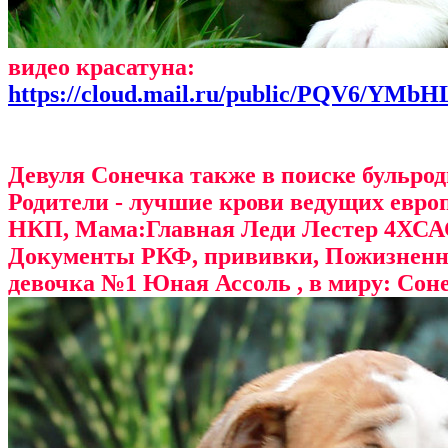
видео красатуна:
https://cloud.mail.ru/public/PQV6/YMb
Девуля Сонечка также в поиске бульрод
Родители - лучшие крови ведущих евро
НКП, Мама:Главная Леди Лестер 4ХСАС.
Документы РКФ, прививки, Пожизненно
девочка №1 Юная Ассоль , в миру: Сонеч