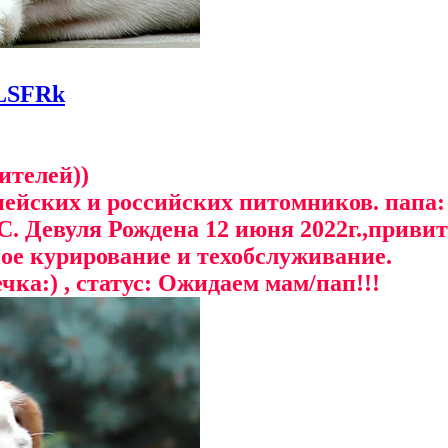
HLSFRk
ителей))
пейских и российских питомников. папа
 Девуля Рождена 12 июня 2022г.,привита
е курирование и техобслуживание.
ка:) , статус: Ожидаем мам/пап!!!