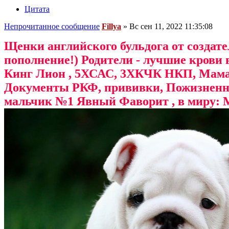
Цитата
Непрочитанное сообщение
Fillya
»
Вс сен 11, 2022 11:35:08
Щенки английского бульдога от создат
пополнение!) Родители - лучшие крови
Кинг Лион , 5ХСАС, 3ХКЧК НКП, Мама 
Документы РКФ, прививки, Пожизненно
мальчик №1 Явный Фаворит , в миру: М