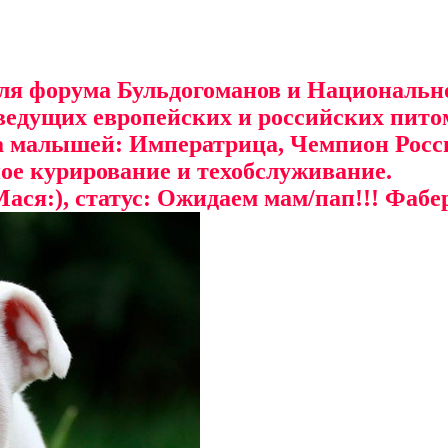
еля форума Бульдогоманов и Национальн
 ведущих европейских и российских пит
малышей: Императрица, Чемпион Росси
е курирование и техобслуживание.
ася:), статус: Ожидаем мам/пап!!! Фаб