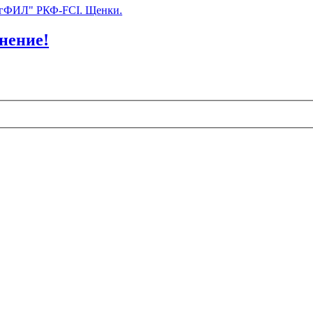
огФИЛ" РКФ-FCI. Щенки.
ение!