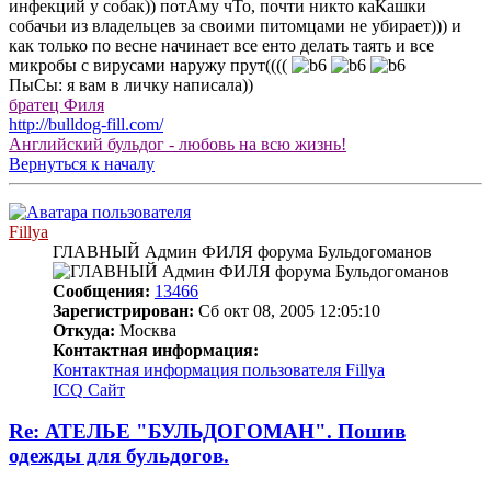
инфекций у собак)) потАму чТо, почти никто каКашки
собачьи из владельцев за своими питомцами не убирает))) и
как только по весне начинает все енто делать таять и все
микробы с вирусами наружу прут((((
ПыСы: я вам в личку написала))
братец Филя
http://bulldog-fill.com/
Английский бульдог - любовь на всю жизнь!
Вернуться к началу
Fillya
ГЛАВНЫЙ Админ ФИЛЯ форума Бульдогоманов
Сообщения:
13466
Зарегистрирован:
Сб окт 08, 2005 12:05:10
Откуда:
Москва
Контактная информация:
Контактная информация пользователя Fillya
ICQ
Сайт
Re: АТЕЛЬЕ "БУЛЬДОГОМАН". Пошив
одежды для бульдогов.