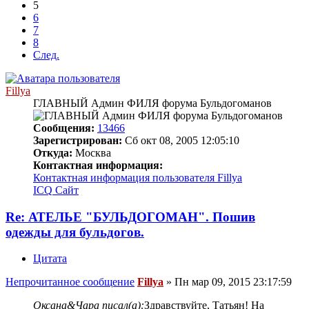
5
6
7
8
След.
Fillya
ГЛАВНЫЙ Админ ФИЛЯ форума Бульдогоманов
Сообщения:
13466
Зарегистрирован:
Сб окт 08, 2005 12:05:10
Откуда:
Москва
Контактная информация:
Контактная информация пользователя Fillya
ICQ
Сайт
Re: АТЕЛЬЕ "БУЛЬДОГОМАН". Пошив
одежды для бульдогов.
Цитата
Непрочитанное сообщение
Fillya
»
Пн мар 09, 2015 23:17:59
Оксана&Чара писал(а):
Здравствуйте, Татьян! На