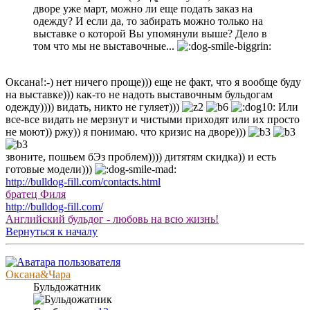
дворе уже март, можно ли еще подать заказ на
одежду? И если да, то забирать можно только на
выставке о которой Вы упомянули выше? Дело в
том что мы не выставочные...
Оксана!:-) нет ничего проще))) еще не факт, что я вообще буду
на выставке))) как-то не надоть выставочным бульдогам
одежду)))) видать, никто не гуляет)))
Или
все-все видать не мерзнут и чистыми приходят или их просто
не моют)) ржу)) я понимаю. что кризис на дворе)))
звоните, пошьем бЭз проблем)))) дитятям скидка)) и есть
готовые модели)))
http://bulldog-fill.com/contacts.html
братец Филя
http://bulldog-fill.com/
Английский бульдог - любовь на всю жизнь!
Вернуться к началу
Оксана&Чара
Бульдожатник