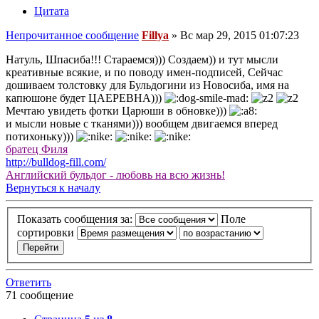
Цитата
Непрочитанное сообщение
Fillya
»
Вс мар 29, 2015 01:07:23
Натуль, Шпасиба!!! Стараемся))) Создаем)) и тут мысли
креативные всякие, и по поводу имен-подписей, Сейчас
дошиваем толстовку для Бульдогини из Новосиба, имя на
капюшоне будет ЦАЕРЕВНА)))
Мечтаю увидеть фотки Царюши в обновке)))
и мысли новые с тканями))) вообщем двигаемся вперед
потихоньку)))
братец Филя
http://bulldog-fill.com/
Английский бульдог - любовь на всю жизнь!
Вернуться к началу
Показать сообщения за:
Поле
сортировки
Ответить
71 сообщение