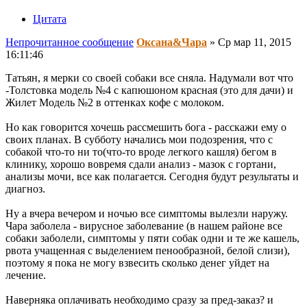
Цитата
Непрочитанное сообщение
Оксана&Чара
»
Ср мар 11, 2015
16:11:46
Татьян, я мерки со своей собаки все сняла. Надумали вот что
-Толстовка модель №4 с капюшоном красная (это для дачи) и
Жилет Модель №2 в оттенках кофе с молоком.
Но как говорится хочешь рассмешить бога - расскажи ему о
своих планах. В субботу начались мои подозрения, что с
собакой что-то ни то(что-то вроде легкого кашля) бегом в
клинику, хорошо вовремя сдали анализ - мазок с гортани,
анализы мочи, все как полагается. Сегодня будут результаты и
диагноз.
Ну а вчера вечером и ночью все симптомы вылезли наружу.
Чара заболела - вирусное заболевание (в нашем районе все
собаки заболели, симптомы у пяти собак одни и те же кашель,
рвота учащенная с выделением пенообразной, белой слизи),
поэтому я пока не могу взвесить сколько денег уйдет на
лечение.
Наверняка оплачивать необходимо сразу за пред-заказ? и