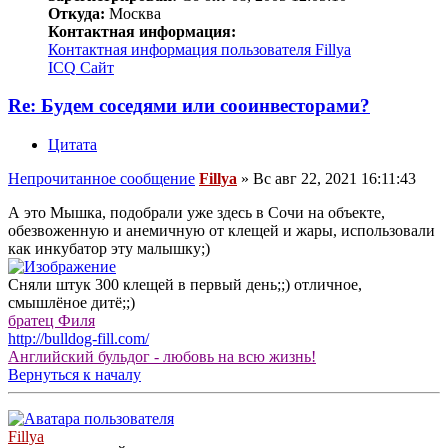
Откуда:
Москва
Контактная информация:
Контактная информация пользователя Fillya
ICQ
Сайт
Re: Будем соседями или сооинвесторами?
Цитата
Непрочитанное сообщение
Fillya
»
Вс авг 22, 2021 16:11:43
А это Мышка, подобрали уже здесь в Сочи на объекте,
обезвоженную и анемичную от клещей и жары, использовали
как инкубатор эту малышку;)
Сняли штук 300 клещей в первый день;;) отличное,
смышлёное дитё;;)
братец Филя
http://bulldog-fill.com/
Английский бульдог - любовь на всю жизнь!
Вернуться к началу
Fillya