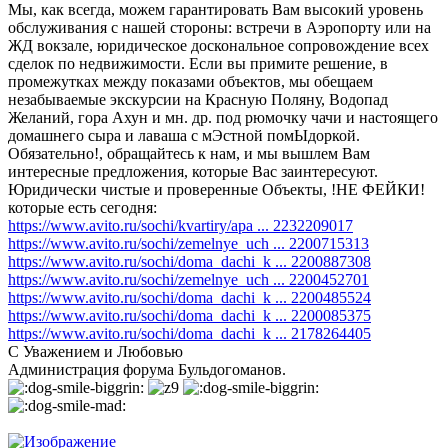
Мы, как всегда, можем гарантировать Вам высокий уровень
обслуживания с нашей стороны: встречи в Аэропорту или на
ЖД вокзале, юридическое доскональное сопровождение всех
сделок по недвижимости. Если вы примите решение, в
промежутках между показами объектов, мы обещаем
незабываемые экскурсии на Красную Поляну, Водопад
Желаний, гора Ахун и мн. др. под рюмочку чачи и настоящего
домашнего сыра и лаваша с мЭстной помЫдоркой.
Обязательно!, обращайтесь к нам, и мы вышлем Вам
интересные предложения, которые Вас заинтересуют.
Юридически чистые и проверенные Объекты, !НЕ ФЕЙКИ!
которые есть сегодня:
https://www.avito.ru/sochi/kvartiry/apa ... 2232209017
https://www.avito.ru/sochi/zemelnye_uch ... 2200715313
https://www.avito.ru/sochi/doma_dachi_k ... 2200887308
https://www.avito.ru/sochi/zemelnye_uch ... 2200452701
https://www.avito.ru/sochi/doma_dachi_k ... 2200485524
https://www.avito.ru/sochi/doma_dachi_k ... 2200085375
https://www.avito.ru/sochi/doma_dachi_k ... 2178264405
С Уважением и Любовью
Администрация форума Бульдогоманов.