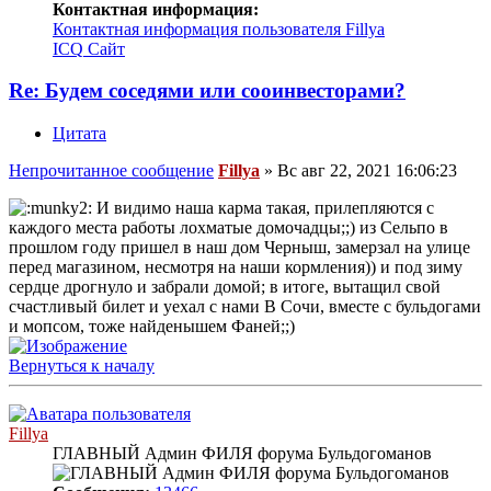
Контактная информация:
Контактная информация пользователя Fillya
ICQ
Сайт
Re: Будем соседями или сооинвесторами?
Цитата
Непрочитанное сообщение
Fillya
»
Вс авг 22, 2021 16:06:23
И видимо наша карма такая, прилепляются с
каждого места работы лохматые домочадцы;;) из Сельпо в
прошлом году пришел в наш дом Черныш, замерзал на улице
перед магазином, несмотря на наши кормления)) и под зиму
сердце дрогнуло и забрали домой; в итоге, вытащил свой
счастливый билет и уехал с нами В Сочи, вместе с бульдогами
и мопсом, тоже найденышем Фаней;;)
Вернуться к началу
Fillya
ГЛАВНЫЙ Админ ФИЛЯ форума Бульдогоманов