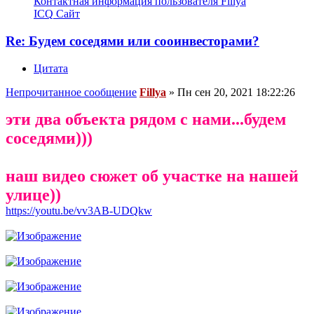
Контактная информация пользователя Fillya
ICQ
Сайт
Re: Будем соседями или сооинвесторами?
Цитата
Непрочитанное сообщение
Fillya
»
Пн сен 20, 2021 18:22:26
эти два объекта рядом с нами...будем
соседями)))
наш видео сюжет об участке на нашей
улице))
https://youtu.be/vv3AB-UDQkw