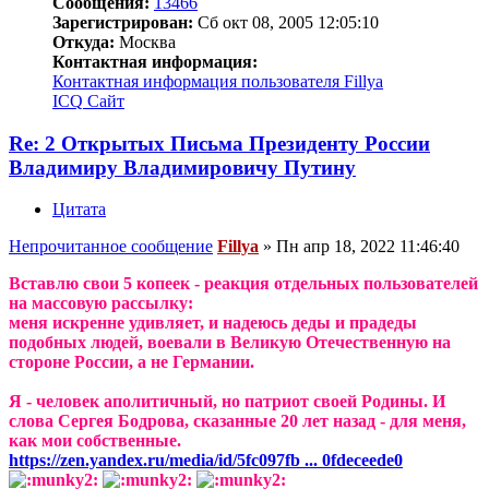
Сообщения:
13466
Зарегистрирован:
Сб окт 08, 2005 12:05:10
Откуда:
Москва
Контактная информация:
Контактная информация пользователя Fillya
ICQ
Сайт
Re: 2 Открытых Письма Президенту России
Владимиру Владимировичу Путину
Цитата
Непрочитанное сообщение
Fillya
»
Пн апр 18, 2022 11:46:40
Вставлю свои 5 копеек - реакция отдельных пользователей
на массовую рассылку:
меня искренне удивляет, и надеюсь деды и прадеды
подобных людей, воевали в Великую Отечественную на
стороне России, а не Германии.
Я - человек аполитичный, но патриот своей Родины. И
слова Сергея Бодрова, сказанные 20 лет назад - для меня,
как мои собственные.
https://zen.yandex.ru/media/id/5fc097fb ... 0fdeceede0