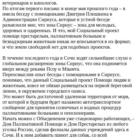
ветеринаров и кинологов.
По итогам первого письма: в конце мая прошлого года – я
имела беседу с помощниками Дмитрия Плишкина в
Администрации Сириуса, которые в устной беседе
разъяснили мне, что зона Сириус – зона для молодых,
здоровых и одаренных. И что, мой Социальный проект
помощи престарелым, паллиативным больным и
безнадзорным животным никак не вписывается в их формат,
и что земли свободной нет для подобных проектов.
В течение последнего года в Сочи ходят сильнейшие слухи о
глобальном расширении зоны Сириус, что она поднимется
вверх между реками Псоу и Мзымта.
Переосмыслив опыт беседы с помощниками в Сириусе,
понимаю, что данный Социальный проект Помощи людям и
животным, вовсе не обязан размещаться на первой береговой
линии, в окружении городского оазиса.
Это может быть достаточной удаленная территория от моря,
от которой в будущем будет налажено автотранспортное
сообщение для принятия солнечных и водных процедур
паллиативными больными и пенсионерами.
Начать можно с Объединения уже стационарно работающих, -
Дом Паллиативной Помощи и Дом Престарелых из любого
уголка России, сделав филиалы данных учреждений здесь в
Сочи. И к ним добавить приют для собак, со всей