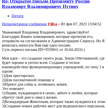
Re: Открытое Письмо Президенту России
Владимиру Владимировичу Путину
Цитата
Непрочитанное сообщение
Fillya
»
Вт фев 07, 2023 13:04:52
Уважаемый Владимир Владимирович, здравствуйте!
Благодарю Ваших помощников, которые прочитав его,
отправили на согласование в Администрацию Сириуса. Но Я
решилась написать Вам еще одно письмо.
Суть первого письма (ID=9559611 от 16.04.2022г.)
Моя идея – это создание своего рода, Земли Обетованной, где
будет хорошо и уютно всем. Создание и тесное
взаимодействие функционирующих учреждений, по типу 3 в
одном:
1)Дом престарелых,
2)Дом паллиативной помощи и
3)Приют для собак и, возможно, кошек.
Это поможет:
1)Людям, нуждающиеся в опеке, заботе и любви, которые
обретут свой дом и смысл жизни.
2)Безнадзорным Животным, которые также нуждаются в этом.
3)Создание новых рабочих мест для медицинского персонала,