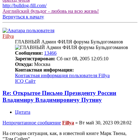
http://bulldog-fill.com/
Английский бульдог - любовь на всю жизнь!
Вернуться к началу
Fillya
ГЛАВНЫЙ Админ ФИЛЯ форума Бульдогоманов
Сообщения:
13466
Зарегистрирован:
Сб окт 08, 2005 12:05:10
Откуда:
Москва
Контактная информация:
Контактная информация пользователя Fillya
ICQ
Сайт
Re: Открытое Письмо Президенту России
Владимиру Владимировичу Путину
Цитата
Непрочитанное сообщение
Fillya
»
Вт май 30, 2023 09:28:02
На сегодня ситуация, как, в известной книге Марк Твена,
"Том Сойер"