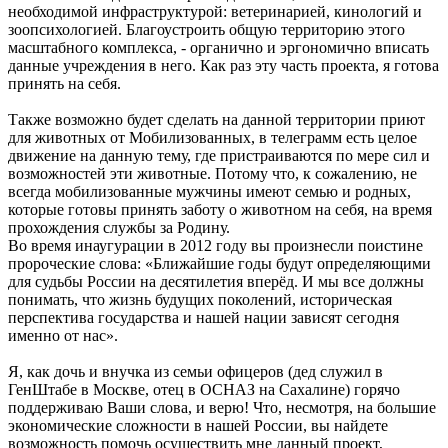
необходимой инфраструктурой: ветеринарией, кинологий и
зоопсихологией. Благоустроить общую территорию этого
масштабного комплекса, - органично и эргономично вписать
данные учреждения в него. Как раз эту часть проекта, я готова
принять на себя.
Также возможно будет сделать на данной территории приют
для животных от Мобилизованных, в телеграмм есть целое
движение на данную тему, где пристраиваются по мере сил и
возможностей эти животные. Потому что, к сожалению, не
всегда мобилизованные мужчины имеют семью и родных,
которые готовы принять заботу о животном на себя, на время
прохождения службы за Родину.
Во время инаугурации в 2012 году вы произнесли поистине
пророческие слова: «Ближайшие годы будут определяющими
для судьбы России на десятилетия вперёд. И мы все должны
понимать, что жизнь будущих поколений, историческая
перспектива государства и нашей нации зависят сегодня
именно от нас».
Я, как дочь и внучка из семьи офицеров (дед служил в
ГенШтабе в Москве, отец в ОСНАЗ на Сахалине) горячо
поддерживаю Ваши слова, и верю! Что, несмотря, на большие
экономические сложности в нашей России, вы найдете
возможность помочь осуществить мне данный проект,