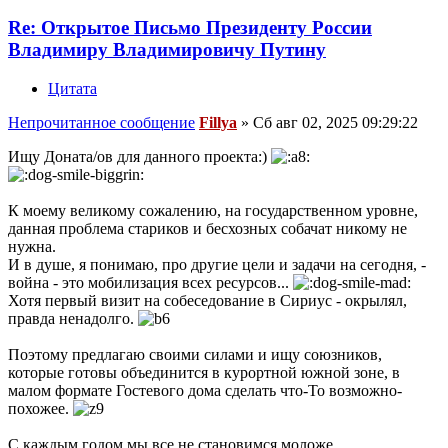
Re: Открытое Письмо Президенту России
Владимиру Владимировичу Путину
Цитата
Непрочитанное сообщение
Fillya
»
Сб авг 02, 2025 09:29:22
Ищу Доната/ов для данного проекта:)
К моему великому сожалению, на государственном уровне,
данная проблема стариков и бесхозных собачат никому не
нужна.
И в душе, я понимаю, про другие цели и задачи на сегодня, -
война - это мобилизация всех ресурсов...
Хотя первый визит на собеседование в Сириус - окрылял,
правда ненадолго.
Поэтому предлагаю своими силами и ищу союзников,
которые готовы объединится в курортной южной зоне, в
малом формате Гостевого дома сделать что-То возможно-
похожее.
С каждым годом мы все не становимся моложе...