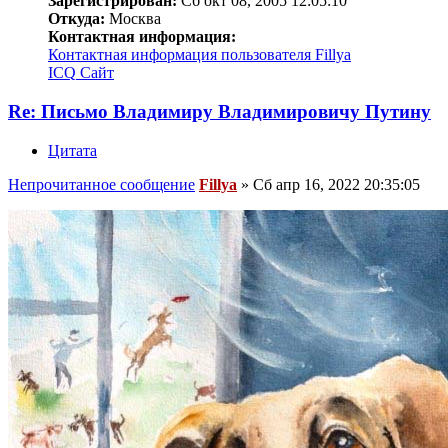
Зарегистрирован:
Сб окт 08, 2005 12:05:10
Откуда:
Москва
Контактная информация:
Контактная информация пользователя Fillya
ICQ
Сайт
Re: Письмо Владимиру Владимировичу Путину
Цитата
Непрочитанное сообщение
Fillya
»
Сб апр 16, 2022 20:35:05