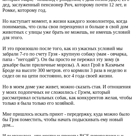
дед, заслуженный пенсионер Рич, которому почти 12 лет, и
Ромке, которому год.
Но наступает момент, в жизни каждого зооволонтера, когда
понимаешь, что силы свои переоценил и больше в свой дом
животных с улицы уже брать не можешь, не имеешь условий
для этого.
И это произошло после того, как из ужасных условий мы
забрали 7-го по счету Грэя - крупную собаку (мам - овчарка,
папа - "негодяй"). Он бы просто не пережил эту зиму (в
декабре были приличные морозы). А жил Грэй в Казачьем
Броде на высоте 300 метров. его кормили 3 раза в неделю и
сидел он на цепи постоянно, все 4 года своей жизни.
Но в моем доме уже живет, можно сказать стая. И отношения
у моих подопечных не сложились с Грэем, который
рассматривал остальных собак, как конкурентов желая, чтобы
только я была только его хозяйкой.
Мне пришлось искать приют - передержку, куда можно было
бы Грэя поместить, чтобы начать подыскивать ему новый
дом...
И выяснилось, что местные приюты ВСЕ переполнены: и