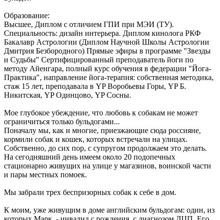
Образование:
Высшее, Диплом с отличием ГПИ при МЭИ (ТУ).
Специальность: дизайн интерьера. Диплом кинолога РКФ
Бакалавр Астрологии (Диплом Научной Школы Астрологии
Дмитрия Безбородного) Прямые эфиры в программе "Звезды
и Судьбы" Сертифицированный преподаватель йоги по
методу Айенгара, полный курс обучения в федерации "Йога-
Практика", направление йога-терапия: собственная методика,
стаж 15 лет, преподавала в YP Воробьевы Горы, YP Б.
Никитская, YP Одинцово, YP Сосны.
Мое глубокое убеждение, что любовь к собакам не может
ограничиться только бульдогами...
Поначалу мы, как и многие, приезжающие сюда россияне,
кормили собак и кошек, которых встречали на улицах.
Собственно, до сих пор, с супругом продолжаем это делать.
На сегодняшний день имеем около 20 подопечных
стационарно живущих на улице у магазинов, воинской части
и пары местных помоек.
Мы забрали трех беспризорных собак к себе в дом.
К моим, уже живущим в доме английским бульдогам: один, из
которых Марк, - инвалид с рождения, с диагнозом ДЦП, Его