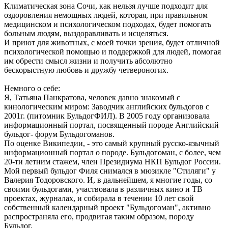
Климатическая зона Сочи, как нельзя лучше подходит для
оздоровления немощных людей, которая, при правильном
медицинском и психологическом подходах, будет помогать
больным людям, выздоравливать и исцеляться.
И приют для животных, с моей точки зрения, будет отличной
психологической помощью и поддержкой для людей, помогая
им обрести смысл жизни и получить абсолютно
бескорыстную любовь и дружбу четвероногих.
Немного о себе:
Я, Татьяна Панкратова, человек давно знакомый с
кинологическим миром: Заводчик английских бульдогов с
2001г. (питомник БульдогФИЛ). В 2005 году организовала
информационный портал, посвященный породе Английский
бульдог- форум Бульдогоманов.
По оценке Википедии, - это самый крупный русско-язычный
информационный портал о породе. Бульдогоман, с более, чем
20-ти летним стажем, член Президиума НКП Бульдог России.
Мой первый бульдог Филя снимался в мюзикле "Стиляги" у
Валерия Тодоровского. И, в дальнейшем, я многие годы, со
своими бульдогами, участвовала в различных кино и ТВ
проектах, журналах, и собирала в течении 10 лет свой
собственный календарный проект "Бульдогоман", активно
распространяла его, продвигая таким образом, породу
Бульдог.