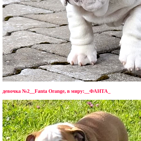
девочка №2__Fanta Orange, в миру:__ФАНТА_