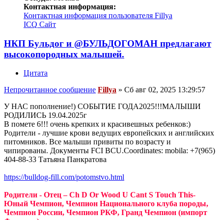
Контактная информация:
Контактная информация пользователя Fillya
ICQ
Сайт
НКП Бульдог и @БУЛЬДОГОМАН предлагают
высокопородных малышей.
Цитата
Непрочитанное сообщение
Fillya
»
Сб авг 02, 2025 13:29:57
У НАС пополнение!) СОБЫТИЕ ГОДА2025!!!МАЛЫШИ
РОДИЛИСЬ 19.04.2025г
В помете 6!!! очень крепких и красивешных ребенков:)
Родители - лучшие крови ведущих европейских и английских
питомников. Все малыши привиты по возрасту и
чипированы. Документы FCI BCU.Coordinates: mobila: +7(965)
404-88-33 Татьяна Панкратова
https://bulldog-fill.com/potomstvo.html
Родители - Отец – Ch D Or Wood U Cant S Touch This-
Юный Чемпион, Чемпион Национального клуба породы,
Чемпион России, Чемпион РКФ, Гранд Чемпион (импорт