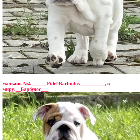
мальчик №4 ______Fidel Barbudos__________, в
миру:__Барбудос___