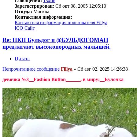
Сообщения:
13466
Зарегистрирован:
Сб окт 08, 2005 12:05:10
Откуда:
Москва
Контактная информация:
Контактная информация пользователя Fillya
ICQ
Сайт
Re: НКП Бульдог и @БУЛЬДОГОМАН
предлагают высокопородных малышей.
Цитата
Непрочитанное сообщение
Fillya
»
Сб авг 02, 2025 14:26:38
девочка №3__Fashion Button______, в миру:__Булочка