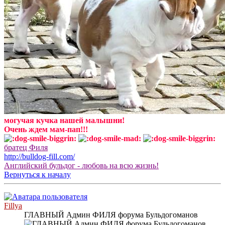
могучая кучка нашей малышни!
Очень ждем мам-пап!!!
братец Филя
http://bulldog-fill.com/
Английский бульдог - любовь на всю жизнь!
Вернуться к началу
Fillya
ГЛАВНЫЙ Админ ФИЛЯ форума Бульдогоманов