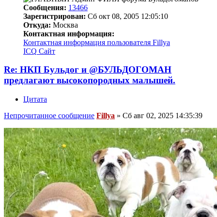
Сообщения:
13466
Зарегистрирован:
Сб окт 08, 2005 12:05:10
Откуда:
Москва
Контактная информация:
Контактная информация пользователя Fillya
ICQ
Сайт
Re: НКП Бульдог и @БУЛЬДОГОМАН
предлагают высокопородных малышей.
Цитата
Непрочитанное сообщение
Fillya
»
Сб авг 02, 2025 14:35:39