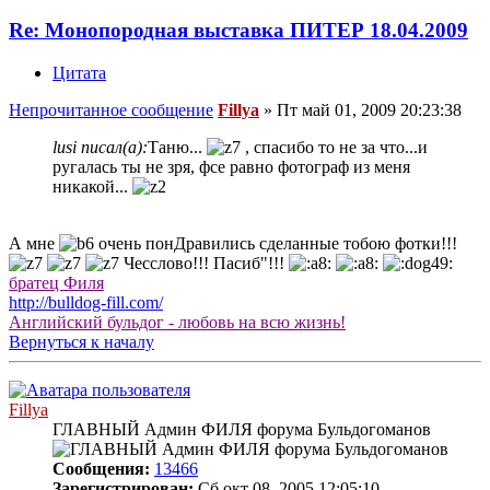
Re: Монопородная выставка ПИТЕР 18.04.2009
Цитата
Непрочитанное сообщение
Fillya
»
Пт май 01, 2009 20:23:38
lusi писал(а):
Таню...
, спасибо то не за что...и
ругалась ты не зря, фсе равно фотограф из меня
никакой...
А мне
очень понДравились сделанные тобою фотки!!!
Чесслово!!! Пасиб"!!!
братец Филя
http://bulldog-fill.com/
Английский бульдог - любовь на всю жизнь!
Вернуться к началу
Fillya
ГЛАВНЫЙ Админ ФИЛЯ форума Бульдогоманов
Сообщения:
13466
Зарегистрирован:
Сб окт 08, 2005 12:05:10