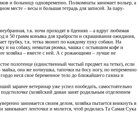
нков и больницу одновременно. Полкомнаты занимает вольер, а
ом месте – весы и большая тетрадь для записей. За пару-
неубранная, т.к. ночи проходят в бдениях – а вдруг любимая
род и 50 грамм коньяка для храбрости и скрашивания ожидания,
т трубку, т.к. тетка звонит по каждому пуку собаки. На
йку и на собаку, немытая рюмка, чашка с остывшим кофе и
 ее хозяйка – вместе с ней. А с рожающими – лучше не
истое полотенце (единственный чистый предмет на тетке), если
– майка, она же ночнушка, тапочки на босу ногу, но непременно
 гордо неся свое беременное тело до ближайшего газона и
вший заранее ветеринар уже успел пообедать, самостоятельно
ей подстилочке (хозяйский диван занят родильным отделением
уверенно занимается своим делом, хозяйка пытается вникнуть в
 завязывает ленточки и молится, чтоб родилась Та Самая Сука