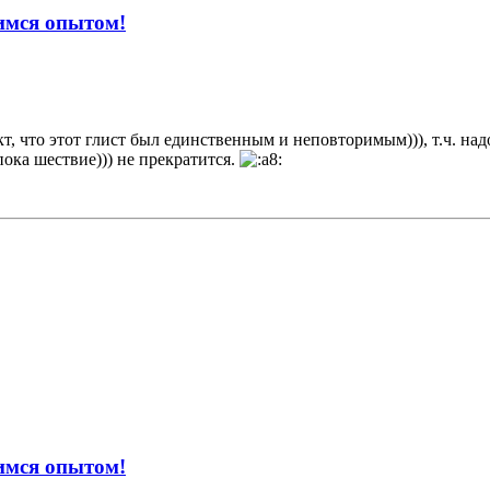
имся опытом!
кт, что этот глист был единственным и неповторимым))), т.ч. над
пока шествие))) не прекратится.
имся опытом!