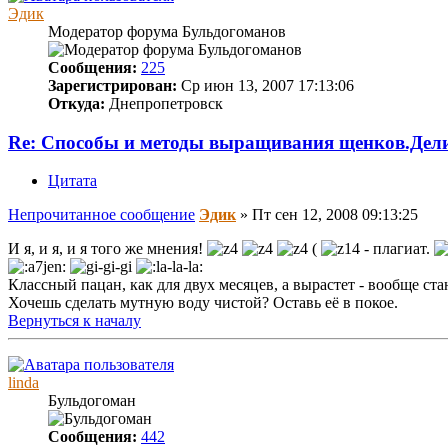
Эдик
Модератор форума Бульдогоманов
Сообщения:
225
Зарегистрирован:
Ср июн 13, 2007 17:13:06
Откуда:
Днепропетровск
Re: Способы и методы выращивания щенков.Дел
Цитата
Непрочитанное сообщение
Эдик
»
Пт сен 12, 2008 09:13:25
И я, и я, и я того же мнения!
(
- плагиат.
Классный пацан, как для двух месяцев, а вырастет - вообще ст
Хочешь сделать мутную воду чистой? Оставь её в покое.
Вернуться к началу
linda
Бульдогоман
Сообщения:
442