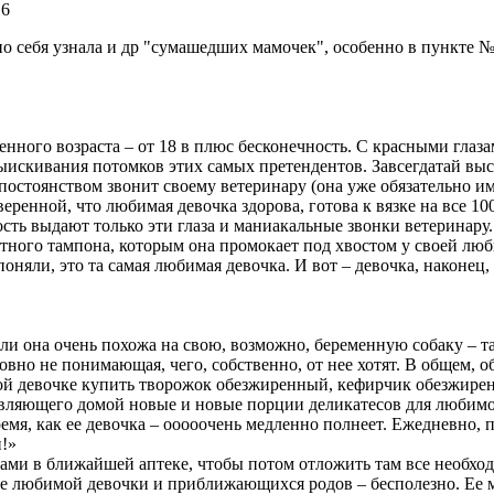
16
о себя узнала и др "сумашедших мамочек", особенно в пункте 
еленного возраста – от 18 в плюс бесконечность. С красными гл
искивания потомков этих самых претендентов. Завсегдатай выста
постоянством звонит своему ветеринару (она уже обязательно им 
веренной, что любимая девочка здорова, готова к вязке на все 10
ность выдают только эти глаза и маниакальные звонки ветерина
атного тампона, которым она промокает под хвостом у своей люб
 поняли, это та самая любимая девочка. И вот – девочка, наконец
ели она очень похожа на свою, возможно, беременную собаку – та
вно не понимающая, чего, собственно, от нее хотят. В общем, обе
ой девочке купить творожок обезжиренный, кефирчик обезжиренн
вляющего домой новые и новые порции деликатесов для любимой
емя, как ее девочка – ооооочень медленно полнеет. Ежедневно, п
и!»
вами в ближайшей аптеке, чтобы потом отложить там все необхо
е ее любимой девочки и приближающихся родов – бесполезно. Ее 