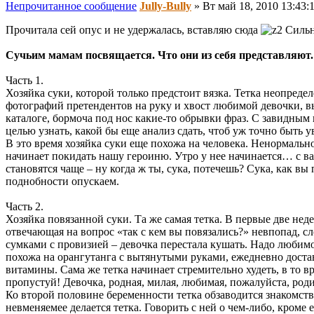
Непрочитанное сообщение
Jully-Bully
»
Вт май 18, 2010 13:43:
Прочитала сей опус и не удержалась, вставляю сюда
Сильн
Сучьим мамам посвящается. Что они из себя представляют.
Часть 1.
Хозяйка суки, которой только предстоит вязка. Тетка неопред
фотографий претендентов на руку и хвост любимой девочки, вы
каталоге, бормоча под нос какие-то обрывки фраз. С завидным 
целью узнать, какой бы еще анализ сдать, чтоб уж точно быть у
В это время хозяйка суки еще похожа на человека. Ненормаль
начинает покидать нашу героиню. Утро у нее начинается… с в
становятся чаще – ну когда ж ты, сука, потечешь? Сука, как вы
поднобности опускаем.
Часть 2.
Хозяйка повязанной суки. Та же самая тетка. В первые две нед
отвечающая на вопрос «так с кем вы повязались?» невпопад, сло
сумками с провизией – девочка перестала кушать. Надо любим
похожа на орангутанга с вытянутыми руками, ежедневно доста
витамины. Сама же тетка начинает стремительно худеть, в то вр
пропустуй! Девочка, родная, милая, любимая, пожалуйста, род
Ко второй половине беременности тетка обзаводится знакомст
невменяемее делается тетка. Говорить с ней о чем-либо, кром