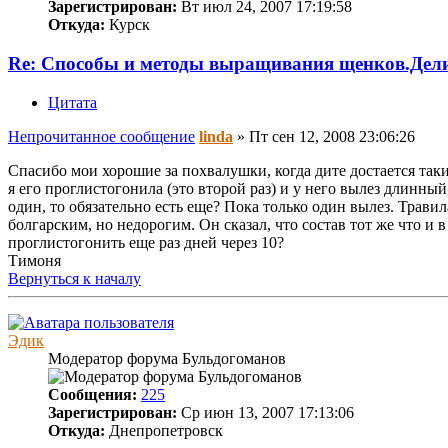
Зарегистрирован:
Вт июл 24, 2007 17:19:58
Откуда:
Курск
Re: Способы и методы выращивания щенков.Дел
Цитата
Непрочитанное сообщение
linda
»
Пт сен 12, 2008 23:06:26
Спасибо мои хорошие за похвалушки, когда дите достается таки
я его проглистогонила (это второй раз) и у него вылез длинный
один, то обязательно есть еще? Пока только один вылез. Трави
болгарским, но недорогим. Он сказал, что состав тот же что и 
проглистогонить еще раз дней через 10?
Тимоня
Вернуться к началу
Эдик
Модератор форума Бульдогоманов
Сообщения:
225
Зарегистрирован:
Ср июн 13, 2007 17:13:06
Откуда:
Днепропетровск