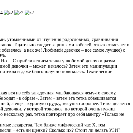
№4
азами, утомленными от изучения родословных, сравнивания
вок. Тщательно следит за рингами кобелей, что-то отмечает в
обзвелась, а как же! Любимой девочке – все самое лучшее) с
0%.
ру. Но… С приближением течки у любимой девочки разум
имой девочки – может, началось? Затем эти манипуляции
, потекла и даже благополучно повязалась. Технические
кая вся из себя загадочная, улыбающаяся чему-то своему,
 ходят «в образе». Затем – затем эта тетка обвешивается
ый, а еще – куриную грудку, мясушко хорошее. Тетка делается
 девочки, у которой токсикоз, но которой очень нужны
о нескольку раз, тетка повторяет про себя мантру «Только не
димые лекарства. Чем ближе мифический час Х, тем
мысли – есть ли щенки? Сколько их? Стоит ли делать УЗИ?