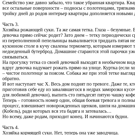
Семейство уже давно забыло, что такое убранная квартира. Кв
все остальные поверхности – подносы с полотенцами, тряпками
тройку дней до родов интерьер квартиры дополняется новыми 
Часть 3.
Хозяйка рожающей суки. Та же самая тетка. Глаза – безумные. 
девочка прямо сейчас родит? Зато днем – тетку периодически с
из переполненной пепельницы вываливается тридцать пятая нед
кухонном столе в кучу свалены термометр, которым измеряют т
недоеденный бутерброд. Домашние стараются этой парочки уже и
связываться.
На прогулку тетка со своей девочкой выходят в необычном вид
вдруг девочка надумает рожать прямо на улице. Куртка (если х
– чистое полотенце за поясом. Собака же при этой тетке выгля
обратно.
И вот наступает час Х. Весь дом поднят по тревоге. Даже те,
приготовив себе еду из завалявшегося в недрах заморозки кус
для любимой девочки), выпить сто пятьдесят пятую чашку кофе
Теперь – готовность номер один, общая боевая тревога и полн
процесс, взвешивает новорожденных щенков, шипя на домашних
(Кобель), ради которых вся эта бадяга и затевалась…
Но всему, даже родам, приходит конец. И начинаются будни.
Часть 4.
Хозяйка кормящей суки. Нет, теперь она уже заводчица.