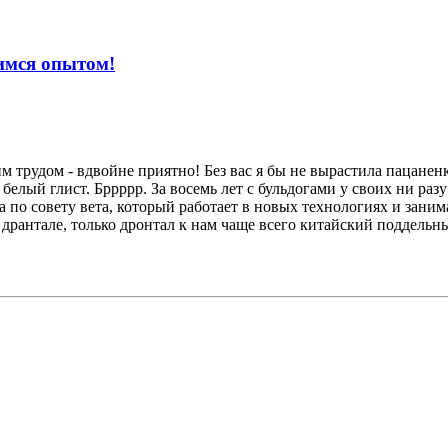
имся опытом!
м трудом - вдвойне приятно! Без вас я бы не вырастила пацаненк
 белый глист. Бррррр. За восемь лет с бульдогами у своих ни разу
ла по совету вета, который работает в новых технологиях и зани
в дрантале, только дронтал к нам чаще всего китайский поддельн