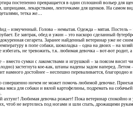
артира постепенно превращается в один сплошной вольер для ще
, шприцами, лекарствами, ленточками для щенков. На самом видн
деталями, тетка же…
Вид – измученный. Голова – немытая. Одежда – мятая. Постель – 
рубает. Ее завтрак, обед и ужин – это наскоро сделанный бутерб
окуренная сигарета. Заранее найденный ветеринар уже не снимае
емпературу в попе собаки, шоколадка – одна на двоих – на хозя
збегать, не тревожить, т.к. любимая девочка – вот-вот родит, а
е – вместо сумки с лакомствами и игрушкой – за поясом висит ч
олодно) застегнута кое-как, штаны надены задом наперед. Летом 
дит намного достойнее – неспешно переваливается, благородно и
 кто совершенно ничем не может помочь любимой девочке. Приеха
очка мяса для собаки и вялой картофелины, подремать на собачь
.
ый ахтунг! Любимая девочка рожает! Пока ветеринар спокойно и 
, чтоб не вертелись под ногами и шли спать, дрожащими руками