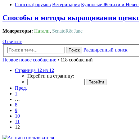
Список форумов
Ветеринария
Курносые Женихи и Невест
Способы и методы выращивания щенко
Модераторы:
Натали
,
SenatoR& Jane
Ответить
Расширенный поиск
Поиск
Первое новое сообщение
• 118 сообщений
Страница
12
из
12
Перейти на страницу:
Пред.
1
…
8
9
10
11
12