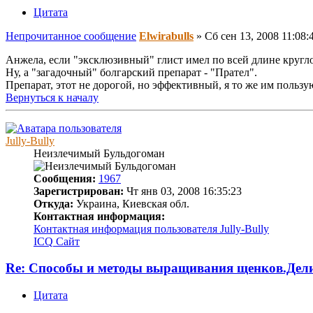
Цитата
Непрочитанное сообщение
Elwirabulls
»
Сб сен 13, 2008 11:08:
Анжела, если "эксклюзивный" глист имел по всей длине круглое
Ну, а "загадочный" болгарский препарат - "Прател".
Препарат, этот не дорогой, но эффективный, я то же им пользу
Вернуться к началу
Jully-Bully
Неизлечимый Бульдогоман
Сообщения:
1967
Зарегистрирован:
Чт янв 03, 2008 16:35:23
Откуда:
Украина, Киевская обл.
Контактная информация:
Контактная информация пользователя Jully-Bully
ICQ
Сайт
Re: Способы и методы выращивания щенков.Дел
Цитата