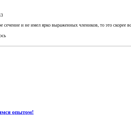
43
 сечение и не имел ярко выраженных члеников, то это скорее вс
юсь
имся опытом!