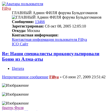
Fillya
ГЛАВНЫЙ Админ ФИЛЯ форума Бульдогоманов
Сообщения:
13466
Зарегистрирован:
Сб окт 08, 2005 12:05:10
Откуда:
Москва
Контактная информация:
Контактная информация пользователя Fillya
ICQ
Сайт
Re: Наши специалисты проконсультировали
Боню из Алма-аты
Цитата
Непрочитанное сообщение
Fillya
»
Сб июн 27, 2009 23:51:42
братец Филя