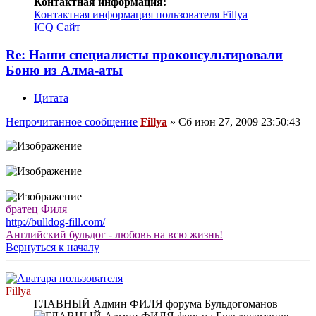
Контактная информация:
Контактная информация пользователя Fillya
ICQ
Сайт
Re: Наши специалисты проконсультировали
Боню из Алма-аты
Цитата
Непрочитанное сообщение
Fillya
»
Сб июн 27, 2009 23:50:43
братец Филя
http://bulldog-fill.com/
Английский бульдог - любовь на всю жизнь!
Вернуться к началу
Fillya
ГЛАВНЫЙ Админ ФИЛЯ форума Бульдогоманов