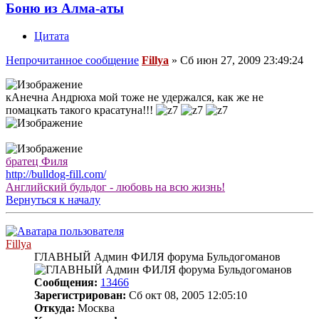
Боню из Алма-аты
Цитата
Непрочитанное сообщение
Fillya
»
Сб июн 27, 2009 23:49:24
кАнечна Андрюха мой тоже не удержался, как же не
помацкать такого красатуна!!!
братец Филя
http://bulldog-fill.com/
Английский бульдог - любовь на всю жизнь!
Вернуться к началу
Fillya
ГЛАВНЫЙ Админ ФИЛЯ форума Бульдогоманов
Сообщения:
13466
Зарегистрирован:
Сб окт 08, 2005 12:05:10
Откуда:
Москва