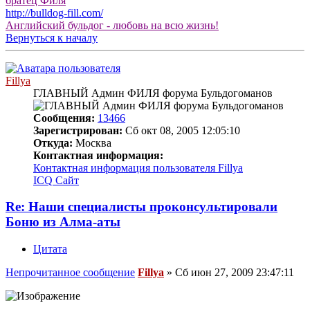
братец Филя
http://bulldog-fill.com/
Английский бульдог - любовь на всю жизнь!
Вернуться к началу
Fillya
ГЛАВНЫЙ Админ ФИЛЯ форума Бульдогоманов
Сообщения:
13466
Зарегистрирован:
Сб окт 08, 2005 12:05:10
Откуда:
Москва
Контактная информация:
Контактная информация пользователя Fillya
ICQ
Сайт
Re: Наши специалисты проконсультировали
Боню из Алма-аты
Цитата
Непрочитанное сообщение
Fillya
»
Сб июн 27, 2009 23:47:11