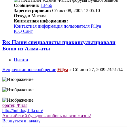
Сообщения:
13466
Зарегистрирован:
Сб окт 08, 2005 12:05:10
Откуда:
Москва
Контактная информация:
Контактная информация пользователя Fillya
ICQ
Сайт
Re: Наши специалисты проконсультировали
Боню из Алма-аты
Цитата
Непрочитанное сообщение
Fillya
»
Сб июн 27, 2009 23:51:14
братец Филя
http://bulldog-fill.com/
Английский бульдог - любовь на всю жизнь!
Вернуться к началу