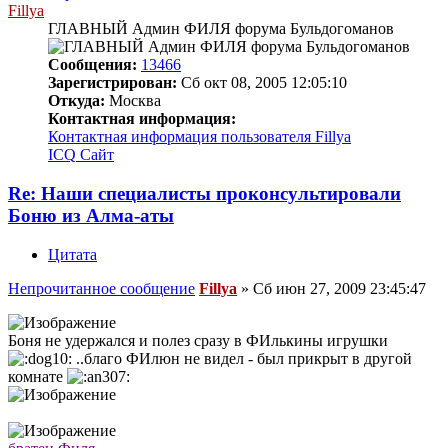
Fillya
ГЛАВНЫЙ Админ ФИЛЯ форума Бульдогоманов
Сообщения:
13466
Зарегистрирован:
Сб окт 08, 2005 12:05:10
Откуда:
Москва
Контактная информация:
Контактная информация пользователя Fillya
ICQ
Сайт
Re: Наши специалисты проконсультировали
Боню из Алма-аты
Цитата
Непрочитанное сообщение
Fillya
»
Сб июн 27, 2009 23:45:47
Боня не удержался и полез сразу в ФИлькины игрушки
..благо ФИлюн не видел - был прикрыт в другой
комнате