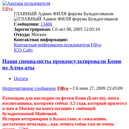
Fillya
ГЛАВНЫЙ Админ ФИЛЯ форума Бульдогоманов
Сообщения:
13466
Зарегистрирован:
Сб окт 08, 2005 12:05:10
Откуда:
Москва
Контактная информация:
Контактная информация пользователя Fillya
ICQ
Сайт
Наши специалисты проконсультировали Боню
из Алма-аты
Цитата
Непрочитанное сообщение
Fillya
»
Сб июн 27, 2009 23:45:09
Размещаю для наглядности фотки Бони (Бэнтли), моего
воспитанника, которому сейчас 3.5 года, который прилетел
к нам в Москву на консультацию с любящей
бульдогомамой Майечкой.
История ветеринарии в Казахстане, к сожалению,
достаточно печальна....как лечить собак там не очень