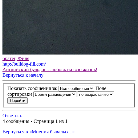
братец Филя
http://bulldog-fill.com/
Английский бульдог - любовь на всю жизнь!
Вернуться к началу
Показать сообщения за:
Поле
сортировки
Ответить
4 сообщения • Страница
1
из
1
Вернуться в «Мнения бывалых...»