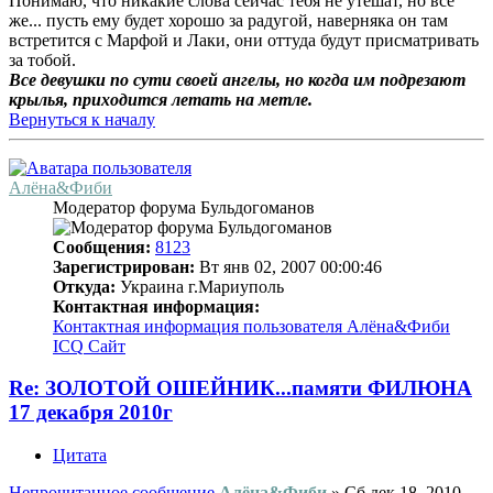
Понимаю, что никакие слова сейчас тебя не утешат, но все
же... пусть ему будет хорошо за радугой, наверняка он там
встретится с Марфой и Лаки, они оттуда будут присматривать
за тобой.
Все девушки по сути своей ангелы, но когда им подрезают
крылья, приходится летать на метле.
Вернуться к началу
Алёна&Фиби
Модератор форума Бульдогоманов
Сообщения:
8123
Зарегистрирован:
Вт янв 02, 2007 00:00:46
Откуда:
Украина г.Мариуполь
Контактная информация:
Контактная информация пользователя Алёна&Фиби
ICQ
Сайт
Re: ЗОЛОТОЙ ОШЕЙНИК...памяти ФИЛЮНА
17 декабря 2010г
Цитата
Непрочитанное сообщение
Алёна&Фиби
»
Сб дек 18, 2010