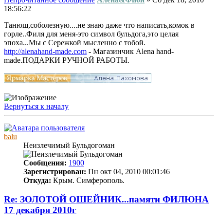
18:56:22
Танюш,соболезную....не знаю даже что написать,комок в
горле..Филя для меня-это символ бульдога,это целая
эпоха...Мы с Сережкой мысленно с тобой.
http://alenahand-made.com
- Магазинчик Аlena hand-
made.ПОДАРКИ РУЧНОЙ РАБОТЫ.
Вернуться к началу
balu
Неизлечимый Бульдогоман
Сообщения:
1900
Зарегистрирован:
Пн окт 04, 2010 00:01:46
Откуда:
Крым. Симферополь.
Re: ЗОЛОТОЙ ОШЕЙНИК...памяти ФИЛЮНА
17 декабря 2010г