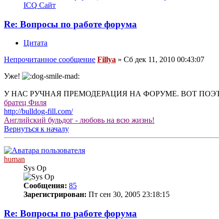
ICQ
Сайт
Re: Вопросы по работе форума
Цитата
Непрочитанное сообщение
Fillya
»
Сб дек 11, 2010 00:43:07
Уже!
У НАС РУЧНАЯ ПРЕМОДЕРАЦИЯ НА ФОРУМЕ. ВОТ ПОЭ
братец Филя
http://bulldog-fill.com/
Английский бульдог - любовь на всю жизнь!
Вернуться к началу
human
Sys Op
Сообщения:
85
Зарегистрирован:
Пт сен 30, 2005 23:18:15
Re: Вопросы по работе форума