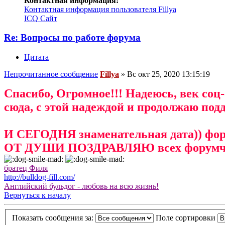
Контактная информация:
Контактная информация пользователя Fillya
ICQ
Сайт
Re: Вопросы по работе форума
Цитата
Непрочитанное сообщение
Fillya
»
Вс окт 25, 2020 13:15:19
Спасибо, Огромное!!! Надеюсь, век соц
сюда, с этой надеждой и продолжаю под
И СЕГОДНЯ знаменательная дата)) фор
ОТ ДУШИ ПОЗДРАВЛЯЮ всех форумчан 
братец Филя
http://bulldog-fill.com/
Английский бульдог - любовь на всю жизнь!
Вернуться к началу
Показать сообщения за:
Поле сортировки