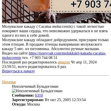
Молуккские какаду ( Cacatua moluccensis) с такой легкостью
покоряют ваши сердца, что невозможно удержаться и не взять
одного из них к себе домой.
Молуккские какаду обладают добродушием, присущим только
этим птицам. В продаже птенцы выкормыши молуккского
какаду 5 мес. из питомника. Абсолютно ручные малыши.
Видео на сайте
https://попугай.com/molukkskij-kakadu-cacatua-
moluccensis
тел. +7 903 744 08 51
Последний раз редактировалось
amazon
Чт апр 11, 2024
23:59:51, всего редактировалось 6 раз.
Вернуться к началу
Наталья
Неизлечимый Бульдогоман
Сообщения:
6310
Зарегистрирован:
Вт окт 25, 2005 12:33:54
Откуда:
Москва