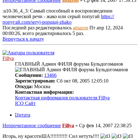
Непрочитанное сообщение
amazon
»
Ср фев 14, 2007 17:59:13
:a10-36_4_3: Самый способный в воспроизведении
человеческой речи - жако или серый попугай
https://
попугай.com/seryj-popugaj-zhako
Последний раз редактировалось
amazon
Пт апр 12, 2024
00:00:26, всего редактировалось 5 раз.
Вернуться к началу
Fillya
ГЛАВНЫЙ Админ ФИЛЯ форума Бульдогоманов
Сообщения:
13466
Зарегистрирован:
Сб окт 08, 2005 12:05:10
Откуда:
Москва
Контактная информация:
Контактная информация пользователя Fillya
ICQ
Сайт
Цитата
Непрочитанное сообщение
Fillya
»
Ср фев 14, 2007 22:38:25
Игорь, ну красотиША!!!!!!!!!!! Сил нетуть!!!!