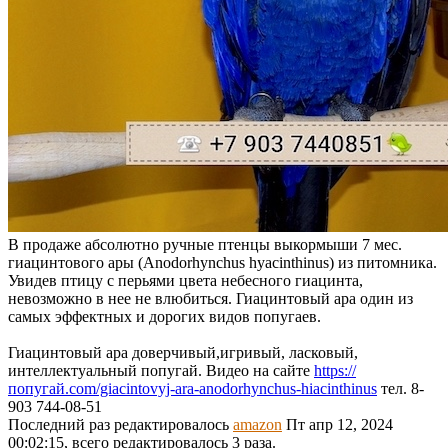
В продаже абсолютно ручные птенцы выкормыши 7 мес.
гиацинтового ары (Anodorhynchus hyacinthinus) из питомника.
Увидев птицу с перьями цвета небесного гиацинта,
невозможно в нее не влюбиться. Гиацинтовый ара один из
самых эффектных и дорогих видов попугаев.
Гиацинтовый ара доверчивый,игривый, ласковый,
интеллектуальный попугай. Видео на сайте
https://
попугай.com/giacintovyj-ara-anodorhynchus-hiacinthinus
тел. 8-
903 744-08-51
Последний раз редактировалось
amazon
Пт апр 12, 2024
00:02:15, всего редактировалось 3 раза.