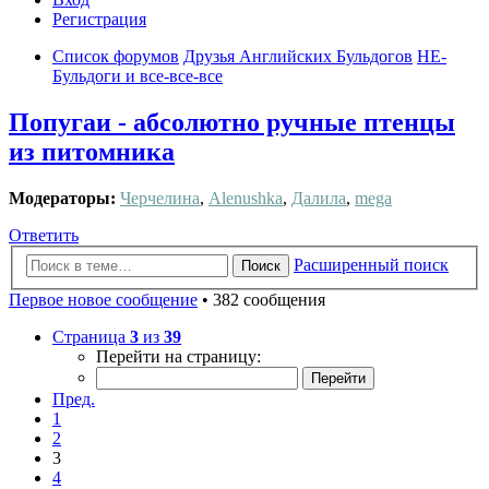
Регистрация
Список форумов
Друзья Английских Бульдогов
НЕ-
Бульдоги и все-все-все
Попугаи - абсолютно ручные птенцы
из питомника
Модераторы:
Черчелина
,
Alenushka
,
Далила
,
mega
Ответить
Расширенный поиск
Поиск
Первое новое сообщение
• 382 сообщения
Страница
3
из
39
Перейти на страницу:
Пред.
1
2
3
4