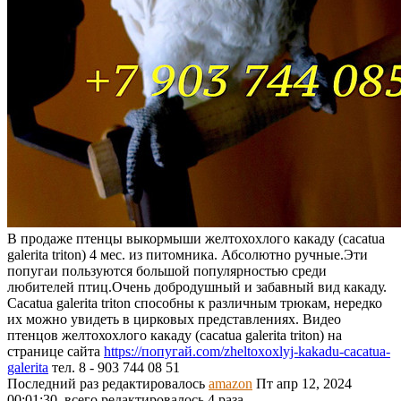
В продаже птенцы выкормыши желтохохлого какаду (cacatua
galerita triton) 4 мес. из питомника. Абсолютно ручные.Эти
попугаи пользуются большой популярностью среди
любителей птиц.Очень добродушный и забавный вид какаду.
Cacatua galerita triton способны к различным трюкам, нередко
их можно увидеть в цирковых представлениях. Видео
птенцов желтохохлого какаду (cacatua galerita triton) на
странице сайта
https://попугай.com/zheltoxoxlyj-kakadu-cacatua-
galerita
тел. 8 - 903 744 08 51
Последний раз редактировалось
amazon
Пт апр 12, 2024
00:01:30, всего редактировалось 4 раза.