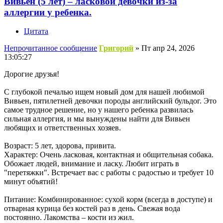
Вивьен (5 лет) – ласковой девочки из-за
аллергии у ребенка.
Цитата
Непрочитанное сообщение
Григорий
»
Пт апр 24, 2026
13:05:27
Дорогие друзья!
С глубокой печалью ищем новый дом для нашей любимой
Вивьен, пятилетней девочки породы английский бульдог. Это
самое трудное решение, но у нашего ребенка развилась
сильная аллергия, и мы вынуждены найти для Вивьен
любящих и ответственных хозяев.
Возраст: 5 лет, здорова, привита.
Характер: Очень ласковая, контактная и общительная собака.
Обожает людей, внимание и ласку. Любит играть в
"перетяжки". Встречает вас с работы с радостью и требует 10
минут объятий!
Питание: Комбинированное: сухой корм (всегда в доступе) и
отварная курица без костей раз в день. Свежая вода
постоянно. Лакомства – кости из жил.