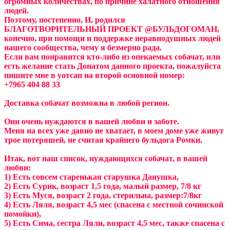
огромных количествах, по причине халатного отношения
людей.
Поэтому, постепенно, И, родился
БЛАГОТВОРИТЕЛЬНЫЙ ПРОЕКТ @БУЛЬДОГОМАН,
конечно, при помощи и поддержке неравнодушных людей
нашего сообщества, чему я безмерно рада.
Если вам понравится кто-либо из опекаемых собачат, или
есть желание стать Донатом данного проекта, пожалуйста
пишите мне в уотсап на второй основной номер:
+7965 404 88 33
Доставка собачат возможна в любой регион.
Они очень нуждаются в вашей любви и заботе.
Меня на всех уже давно не хватает, в моем доме уже живут
трое потеряшей, не считая крайнего бульдога Ромки.
Итак, вот наш список, нуждающихся собачат, в вашей
любви:
1) Есть совсем старенькая старушка Данушка,
2) Есть Сурик, возраст 1,5 года, малый размер, 7/8 кг
3) Есть Муся, возраст 2 года, стерильна, размер:7/8кг
4) Есть Ляля, возраст 4,5 мес (спасена с местной сочинской
помойки),
5) Есть Сима, сестра Ляли, возраст 4,5 мес, также спасена с