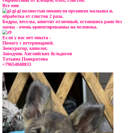
Обработаны от клещей, блох, глистов.
Все они
полностью покинули организм малыша и,
обработка от глистов 2 раза.
Бодры, веселы, аппетит отличный, оставшись рано без
мамы - очень ориентированны на человека.
Если у вас нет опыта -
Помогу с ветеринарией.
Зоокуратор, кинолог,
Заводчик Английских бульдогов
Татьяна Панкратова
+79654048833