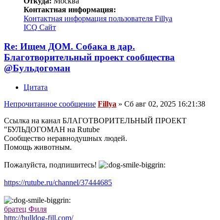
Откуда:
Москва
Контактная информация:
Контактная информация пользователя Fillya
ICQ
Сайт
Re: Ищем ДОМ. Собака в дар.
Благотворительный проект сообщества
@Бульдогоман
Цитата
Непрочитанное сообщение
Fillya
»
Сб авг 02, 2025 16:21:38
Ссылка на канал БЛАГОТВОРИТЕЛЬНЫЙ ПРОЕКТ
"БУЛЬДОГОМАН на Rutube
Сообщество неравнодушных людей.
Помощь животным.
Пожалуйста, подпишитесь!
https://rutube.ru/channel/37444685
братец Филя
http://bulldog-fill.com/