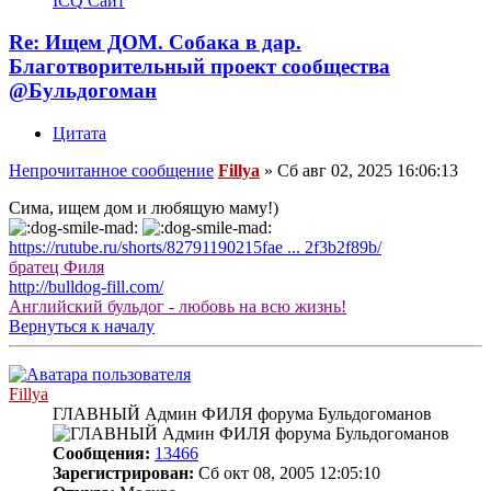
ICQ
Сайт
Re: Ищем ДОМ. Собака в дар.
Благотворительный проект сообщества
@Бульдогоман
Цитата
Непрочитанное сообщение
Fillya
»
Сб авг 02, 2025 16:06:13
Сима, ищем дом и любящую маму!)
https://rutube.ru/shorts/82791190215fae ... 2f3b2f89b/
братец Филя
http://bulldog-fill.com/
Английский бульдог - любовь на всю жизнь!
Вернуться к началу
Fillya
ГЛАВНЫЙ Админ ФИЛЯ форума Бульдогоманов
Сообщения:
13466
Зарегистрирован:
Сб окт 08, 2005 12:05:10