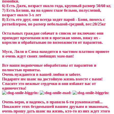
помойки.
6) Есть Джек, возраст около года, крупный размер 50/60 кг,
7) Есть Беляш, на на одном глазе бельмо, полуслепой,
возраст около 3-х лет
8) Есть его друг, они всегда ходят парой - Боня, помесь с
ротвейлером, но размер небольшой-средний, вес:20/25кг
Остальных граждан собачат в список не включаю: они
приходят временами или я проезжая мимо, вижу их -
кормлю и обрабатываю по возможности от паразитов.
Муся, Ляля и Сима находятся в частном платном приюте
и очень ждут своих любящих мам-пап!
Все наши подопечные обоработаны от паразитов и
полностью привиты.
Очень нуждаются в вашей любви и заботе.
Подарите им шанс на достойную жизнь вместе с вами!
Спасите это нежные сердечки и они избавят вас от
одиночества!
Очень верю, и надеюсь, в правило 6-ти рукопожатий...
Покажите этих бездомышей вашим друзьям и знакомым,
очень прошу дать шанс на жизнь, кто-то из них ждет этого