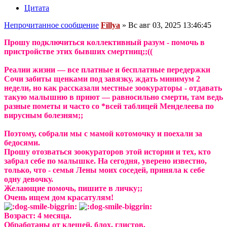
Цитата
Непрочитанное сообщение
Fillya
»
Вс авг 03, 2025 13:46:45
Прошу подключиться коллективный разум - помочь в
пристройстве этих бывших смертниц;;((
Реалии жизни — все платные и бесплатные передержки
Сочи забиты щенками под завязку, ждать минимум 2
недели, но как рассказали местные зоокураторы - отдавать
такую малышню в приют — равносильно смерти, там ведь
разные пометы и часто со *всей таблицей Менделеева по
вирусным болезням;;
Поэтому, собрали мы с мамой котомочку и поехали за
бедосями.
Прошу отозваться зоокураторов этой истории и тех, кто
забрал себе по малышке. На сегодня, уверено известно,
только, что - семья Лены моих соседей, приняла к себе
одну девочку.
Желающие помочь, пишите в личку;;
Очень ищем дом красатулям!
Возраст: 4 месяца.
Обработаны от клещей, блох, глистов.