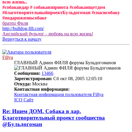
всю жизнь..
#собакавдар # собакаизприюта #собакаищетдом
#благотворительныйпроектБульдогоман #спасисобаку
#подарижизньсобаке
братец Филя
http://bulldog-fill.com/
Английский бульдог - любовь на всю жизнь!
Вернуться к началу
Fillya
ГЛАВНЫЙ Админ ФИЛЯ форума Бульдогоманов
Сообщения:
13466
Зарегистрирован:
Сб окт 08, 2005 12:05:10
Откуда:
Москва
Контактная информация:
Контактная информация пользователя Fillya
ICQ
Сайт
Re: Ищем ДОМ. Собака в дар.
Благотворительный проект сообщества
@Бульдогоман