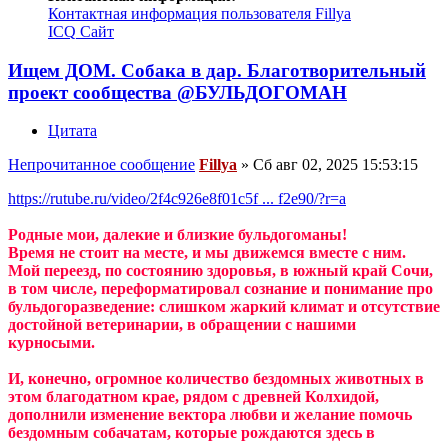
Контактная информация пользователя Fillya
ICQ
Сайт
Ищем ДОМ. Собака в дар. Благотворительный
проект сообщества @БУЛЬДОГОМАН
Цитата
Непрочитанное сообщение
Fillya
»
Сб авг 02, 2025 15:53:15
https://rutube.ru/video/2f4c926e8f01c5f ... f2e90/?r=a
Родные мои, далекие и близкие бульдогоманы!
Время не стоит на месте, и мы движемся вместе с ним.
Мой переезд, по состоянию здоровья, в южный край Сочи,
в том числе, переформатировал сознание и понимание про
бульдогоразведение: слишком жаркий климат и отсутствие
достойной ветеринарии, в обращении с нашими
курносыми.
И, конечно, огромное количество бездомных животных в
этом благодатном крае, рядом с древней Колхидой,
дополнили изменение вектора любви и желание помочь
бездомным собачатам, которые рождаются здесь в