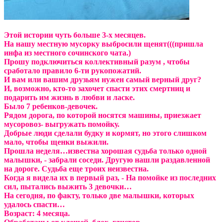
Этой истории чуть больше 3-х месяцев.
На нашу местную мусорку выбросили щенят(((пришла
инфа из местного сочинского чата.)
Прошу подключиться коллективный разум , чтобы
сработало правило 6-ти рукопожатий.
И вам или вашим друзьям нужен самый верный друг?
И, возможно, кто-то захочет спасти этих смертниц и
подарить им жизнь в любви и ласке.
Было 7 ребенков-девочек.
Рядом дорога, по которой носятся машины, приезжает
мусоровоз- выгружать помойку.
Добрые люди сделали будку и кормят, но этого слишком
мало, чтобы щенки выжили.
Прошла неделя…известна хорошая судьба только одной
малышки, - забрали соседи. Другую нашли раздавленной
на дороге. Судьба еще троих неизвестна.
Когда я видела их в первый раз, - На помойке из последних
сил, пытались выжить 3 девочки…
На сегодня, по факту, только две малышки, которых
удалось спасти…
Возраст: 4 месяца.