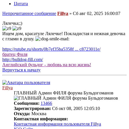
Цитата
Непрочитанное сообщение
Fillya
»
Сб авг 02, 2025 16:00:07
Лялечка;;)
Ищем дом, красатуле Лялечке! Покладистая и нежная девочка
с глзами в душу.
https://rutube.ru/shorts/0b7ef35ba5358f ... c8723011e/
братец Филя
http://bulldog-fill.com/
Английский бульдог - любовь на всю жизнь!
Вернуться к началу
Fillya
ГЛАВНЫЙ Админ ФИЛЯ форума Бульдогоманов
Сообщения:
13466
Зарегистрирован:
Сб окт 08, 2005 12:05:10
Откуда:
Москва
Контактная информация:
Контактная информация пользователя Fillya