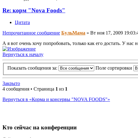
Re: корм "Nova Foods"
Цитата
Непрочитанное сообщение
БульМама
»
Вт ноя 17, 2009 19:03:
А я вот очень хочу попробовать, только как его достать. У нас н
Вернуться к началу
Показать сообщения за:
Поле сортировки
Закрыто
4 сообщения • Страница
1
из
1
Вернуться в «Корма и консервы "NOVA FOODS"»
Кто сейчас на конференции