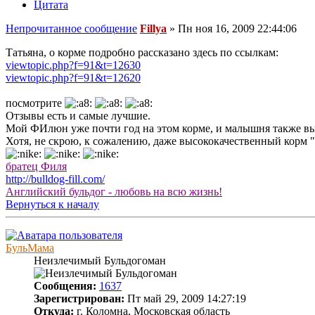
Цитата
Непрочитанное сообщение
Fillya
»
Пн ноя 16, 2009 22:44:06
Татьяна, о корме подробно рассказано здесь по ссылкам:
viewtopic.php?f=91&t=12630
viewtopic.php?f=91&t=12620
посмотрите
Отзывы есть и самые лучшие.
Мой ФИлюн уже почти год на этом корме, и малышня также вы
Хотя, не скрою, к сожалению, даже высококачественный корм "
братец Филя
http://bulldog-fill.com/
Английский бульдог - любовь на всю жизнь!
Вернуться к началу
БульМама
Неизлечимый Бульдогоман
Сообщения:
1637
Зарегистрирован:
Пт май 29, 2009 14:27:19
Откуда:
г. Коломна, Московская область