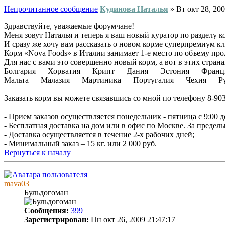
Непрочитанное сообщение
Кудинова Наталья
»
Вт окт 28, 200
Здравствуйте, уважаемые форумчане!
Меня зовут Наталья и теперь я ваш новый куратор по разделу к
И сразу же хочу вам рассказать о новом корме суперпремиум кл
Корм «Nova Foods» в Италии занимает 1-е место по объему пр
Для нас с вами это совершенно новый корм, а вот в этих стран
Болгария — Хорватия — Крипт — Дания — Эстония — Франц
Мальта — Малазия — Мартиника — Португалия — Чехия — Р
Заказать корм вы можете связавшись со мной по телефону 8
- Прием заказов осуществляется понедельник - пятница с 9:00 до
- Бесплатная доставка на дом или в офис по Москве. За преде
- Доставка осуществляется в течение 2-х рабочих дней;
- Минимальный заказ – 15 кг. или 2 000 руб.
Вернуться к началу
mava03
Бульдогоман
Сообщения:
399
Зарегистрирован:
Пн окт 26, 2009 21:47:17