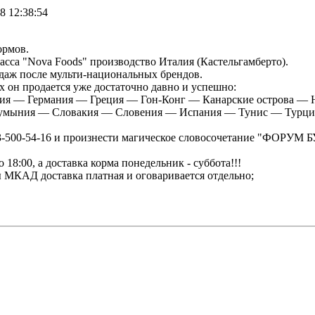
8 12:38:54
ормов.
асса "Nova Foods" производство Италия (Кастельгамберто).
одаж после мульти-национальных брендов.
ах он продается уже достаточно давно и успешно:
ия — Германия — Греция — Гон-Конг — Канарские острова —
умыния — Словакия — Словения — Испания — Тунис — Турци
-903-500-54-16 и произнести магическое словосочетание "ФО
 18:00, а доставка корма понедельник - суббота!!!
лы МКАД доставка платная и оговаривается отдельно;