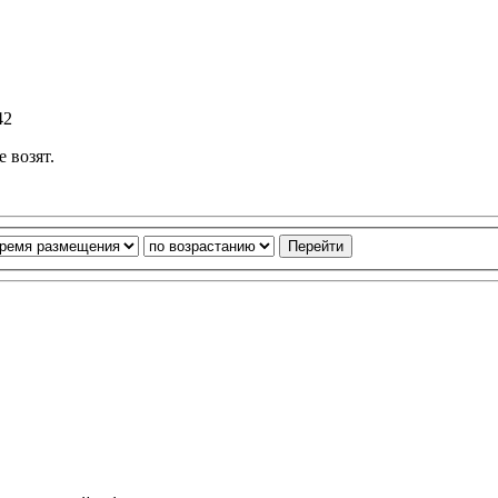
42
е возят.