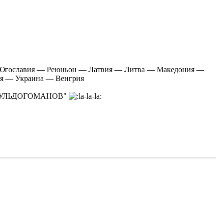
 Югославия — Реюньон — Латвия — Литва — Македония —
я — Украина — Венгрия
РУМ БУЛЬДОГОМАНОВ"