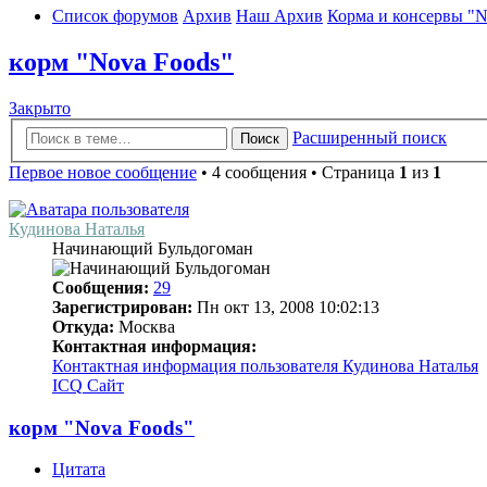
Список форумов
Архив
Наш Архив
Корма и консервы 
корм "Nova Foods"
Закрыто
Расширенный поиск
Поиск
Первое новое сообщение
• 4 сообщения • Страница
1
из
1
Кудинова Наталья
Начинающий Бульдогоман
Сообщения:
29
Зарегистрирован:
Пн окт 13, 2008 10:02:13
Откуда:
Москва
Контактная информация:
Контактная информация пользователя Кудинова Наталья
ICQ
Сайт
корм "Nova Foods"
Цитата