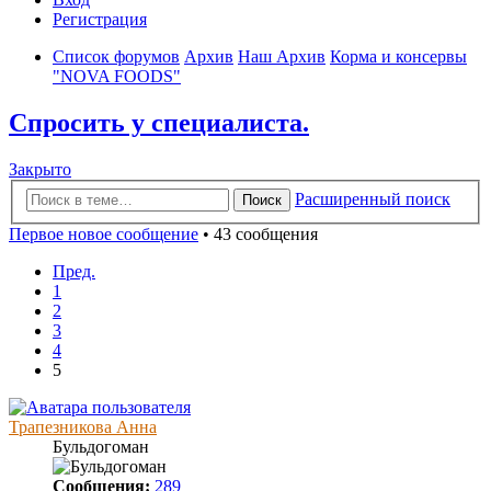
Регистрация
Список форумов
Архив
Наш Архив
Корма и консервы
"NOVA FOODS"
Спросить у специалиста.
Закрыто
Расширенный поиск
Поиск
Первое новое сообщение
• 43 сообщения
Пред.
1
2
3
4
5
Трапезникова Анна
Бульдогоман
Сообщения:
289