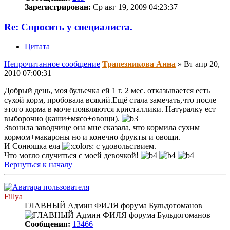
Зарегистрирован:
Ср авг 19, 2009 04:23:37
Re: Спросить у специалиста.
Цитата
Непрочитанное сообщение
Трапезникова Анна
»
Вт апр 20,
2010 07:00:31
Добрый день, моя бульечка ей 1 г. 2 мес. отказывается есть
сухой корм, пробовала всякий.Ещё стала замечать,что после
этого корма в моче появляются кристаллики. Натуралку ест
выборочно (каши+мясо+овощи).
Звонила заводчице она мне сказала, что кормила сухим
кормом+макароны но и конечно фрукты и овощи.
И Сонюшка ела
с удовольствием.
Что могло случиться с моей девочкой!
Вернуться к началу
Fillya
ГЛАВНЫЙ Админ ФИЛЯ форума Бульдогоманов
Сообщения:
13466