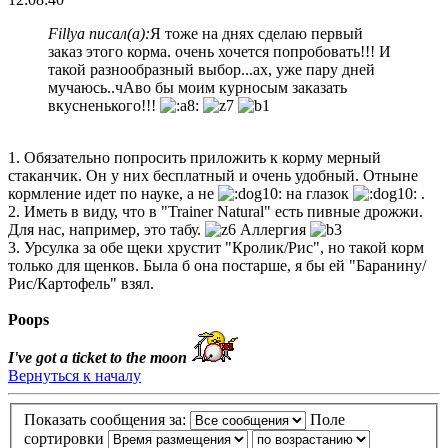
Fillya писал(а):
Я тоже на днях сделаю первый
заказ этого корма. очень хочется попробовать!!! И
такой разнообразный выбор...ах, уже пару дней
мучаюсь..чАво бы моим курносым заказать
вкусненького!!!
1. Обязательно попросить приложить к корму мерный
стаканчик. Он у них бесплатный и очень удобный. Отныне
кормление идет по науке, а не
на глазок
.
2. Иметь в виду, что в "Trainer Natural" есть пивные дрожжи.
Для нас, например, это табу.
Аллергия
3. Урсулка за обе щеки хрустит "Кролик/Рис", но такой корм
только для щенков. Была б она постарше, я бы ей "Баранину/
Рис/Картофель" взял.
Poops
I've got a ticket to the moon
Вернуться к началу
Показать сообщения за:
Поле
сортировки