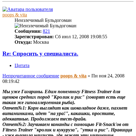
poops & vita
Неизлечимый Бульдогоман
Сообщения:
821
Зарегистрирован:
Сб июл 12, 2008 19:08:55
Откуда:
Москва
Re: Спросить у специалиста.
Цитата
Непрочитанное сообщение
poops & vita
»
Пн ноя 24, 2008
08:19:42
Мы уже Гагарины. Едим понемногу Fitness Trainer для
щенков средних пород "Кролик и рис" (говорят есть еще
такая же гипоаллергенная рыба).
Отчет№1: Корм выглядит как шоколадное даже, пахнет
витаминками, идет "на ура!", какашки, простите,
адекватные. Продолжаем тест-драйв.
Отчет№2: Заучиваем команды с помощью Fit-Snack'ов от
Fitness Trainer "кролик и кукуруза", "утка и рис". Нравицца
- уже выучила наизусть, где лежат эти шуршащие