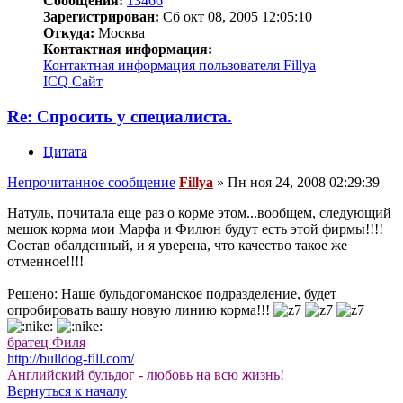
Сообщения:
13466
Зарегистрирован:
Сб окт 08, 2005 12:05:10
Откуда:
Москва
Контактная информация:
Контактная информация пользователя Fillya
ICQ
Сайт
Re: Спросить у специалиста.
Цитата
Непрочитанное сообщение
Fillya
»
Пн ноя 24, 2008 02:29:39
Натуль, почитала еще раз о корме этом...вообщем, следующий
мешок корма мои Марфа и Филюн будут есть этой фирмы!!!!
Состав обалденный, и я уверена, что качество такое же
отменное!!!!
Решено: Наше бульдогоманское подразделение, будет
опробировать вашу новую линию корма!!!
братец Филя
http://bulldog-fill.com/
Английский бульдог - любовь на всю жизнь!
Вернуться к началу