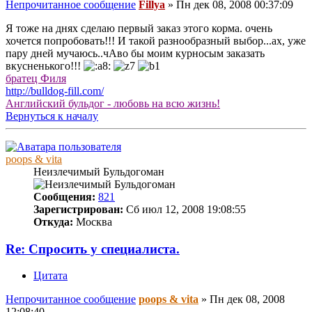
Непрочитанное сообщение
Fillya
»
Пн дек 08, 2008 00:37:09
Я тоже на днях сделаю первый заказ этого корма. очень
хочется попробовать!!! И такой разнообразный выбор...ах, уже
пару дней мучаюсь..чАво бы моим курносым заказать
вкусненького!!!
братец Филя
http://bulldog-fill.com/
Английский бульдог - любовь на всю жизнь!
Вернуться к началу
poops & vita
Неизлечимый Бульдогоман
Сообщения:
821
Зарегистрирован:
Сб июл 12, 2008 19:08:55
Откуда:
Москва
Re: Спросить у специалиста.
Цитата
Непрочитанное сообщение
poops & vita
»
Пн дек 08, 2008
12:08:40