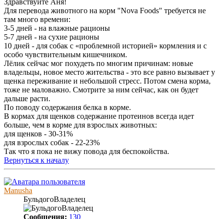
Здравствуйте Аня!
Для перевода животного на корм "Nova Foods" требуется не
там много времени:
3-5 дней - на влажные рационы
5-7 дней - на сухие рационы
10 дней - для собак с «проблемной историей» кормления и с
особо чувствительным кишечником.
Лёлик сейчас мог похудеть по многим причинам: новые
владельцы, новое место жительства - это все равно вызывает у
щенка переживание и небольшой стресс. Потом смена корма,
тоже не маловажно. Смотрите за ним сейчас, как он будет
дальше расти.
По поводу содержания белка в корме.
В кормах для щенков содержание протеинов всегда идет
больше, чем в корме для взрослых животных:
для щенков - 30-31%
для взрослых собак - 22-23%
Так что я пока не вижу повода для беспокойства.
Вернуться к началу
Manusha
БульдогоВладелец
Сообщения:
130