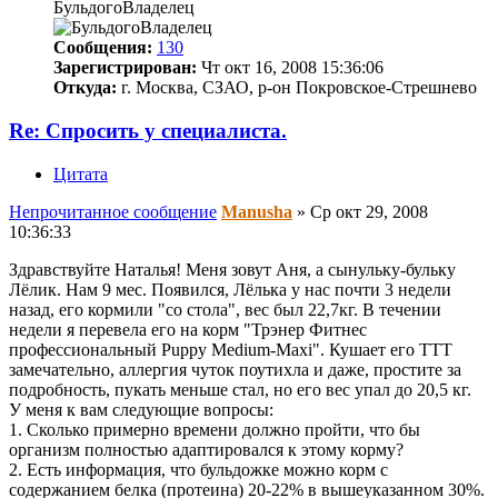
БульдогоВладелец
Сообщения:
130
Зарегистрирован:
Чт окт 16, 2008 15:36:06
Откуда:
г. Москва, СЗАО, р-он Покровское-Стрешнево
Re: Спросить у специалиста.
Цитата
Непрочитанное сообщение
Manusha
»
Ср окт 29, 2008
10:36:33
Здравствуйте Наталья! Меня зовут Аня, а сынульку-бульку
Лёлик. Нам 9 мес. Появился, Лёлька у нас почти 3 недели
назад, его кормили "со стола", вес был 22,7кг. В течении
недели я перевела его на корм "Трэнер Фитнес
профессиональный Puppy Medium-Maxi". Кушает его ТТТ
замечательно, аллергия чуток поутихла и даже, простите за
подробность, пукать меньше стал, но его вес упал до 20,5 кг.
У меня к вам следующие вопросы:
1. Сколько примерно времени должно пройти, что бы
организм полностью адаптировался к этому корму?
2. Есть информация, что бульдожке можно корм с
содержанием белка (протеина) 20-22% в вышеуказанном 30%.