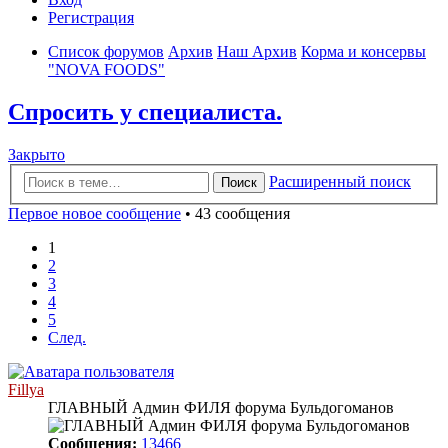
Регистрация
Список форумов
Архив
Наш Архив
Корма и консервы
"NOVA FOODS"
Спросить у специалиста.
Закрыто
Расширенный поиск
Поиск
Первое новое сообщение
• 43 сообщения
1
2
3
4
5
След.
Fillya
ГЛАВНЫЙ Админ ФИЛЯ форума Бульдогоманов
Сообщения:
13466