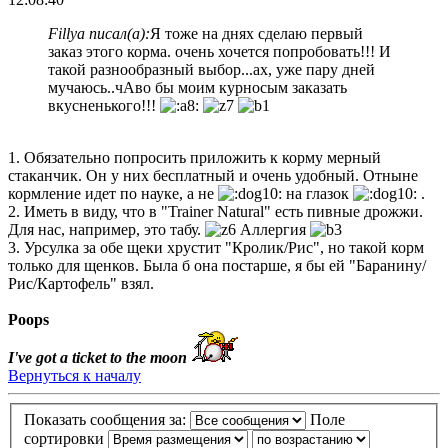
Fillya писал(а):
Я тоже на днях сделаю первый
заказ этого корма. очень хочется попробовать!!! И
такой разнообразный выбор...ах, уже пару дней
мучаюсь..чАво бы моим курносым заказать
вкусненького!!!
1. Обязательно попросить приложить к корму мерный
стаканчик. Он у них бесплатный и очень удобный. Отныне
кормление идет по науке, а не
на глазок
.
2. Иметь в виду, что в "Trainer Natural" есть пивные дрожжи.
Для нас, например, это табу.
Аллергия
3. Урсулка за обе щеки хрустит "Кролик/Рис", но такой корм
только для щенков. Была б она постарше, я бы ей "Баранину/
Рис/Картофель" взял.
Poops
I've got a ticket to the moon
Вернуться к началу
Показать сообщения за:
Поле
сортировки