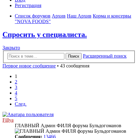
Регистрация
Список форумов
Архив
Наш Архив
Корма и консервы
"NOVA FOODS"
Спросить у специалиста.
Закрыто
Расширенный поиск
Поиск
Первое новое сообщение
• 43 сообщения
1
2
3
4
5
След.
Fillya
ГЛАВНЫЙ Админ ФИЛЯ форума Бульдогоманов
Сообщения:
13466