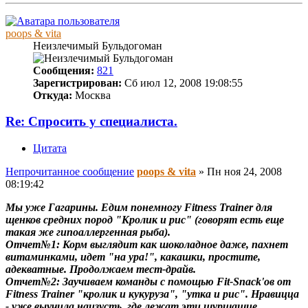
poops & vita
Неизлечимый Бульдогоман
Сообщения:
821
Зарегистрирован:
Сб июл 12, 2008 19:08:55
Откуда:
Москва
Re: Спросить у специалиста.
Цитата
Непрочитанное сообщение
poops & vita
»
Пн ноя 24, 2008
08:19:42
Мы уже Гагарины. Едим понемногу Fitness Trainer для
щенков средних пород "Кролик и рис" (говорят есть еще
такая же гипоаллергенная рыба).
Отчет№1: Корм выглядит как шоколадное даже, пахнет
витаминками, идет "на ура!", какашки, простите,
адекватные. Продолжаем тест-драйв.
Отчет№2: Заучиваем команды с помощью Fit-Snack'ов от
Fitness Trainer "кролик и кукуруза", "утка и рис". Нравицца
- уже выучила наизусть, где лежат эти шуршащие