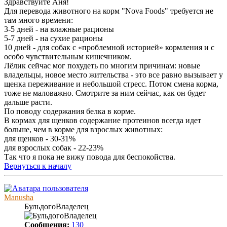
Здравствуйте Аня!
Для перевода животного на корм "Nova Foods" требуется не
там много времени:
3-5 дней - на влажные рационы
5-7 дней - на сухие рационы
10 дней - для собак с «проблемной историей» кормления и с
особо чувствительным кишечником.
Лёлик сейчас мог похудеть по многим причинам: новые
владельцы, новое место жительства - это все равно вызывает у
щенка переживание и небольшой стресс. Потом смена корма,
тоже не маловажно. Смотрите за ним сейчас, как он будет
дальше расти.
По поводу содержания белка в корме.
В кормах для щенков содержание протеинов всегда идет
больше, чем в корме для взрослых животных:
для щенков - 30-31%
для взрослых собак - 22-23%
Так что я пока не вижу повода для беспокойства.
Вернуться к началу
Manusha
БульдогоВладелец
Сообщения:
130