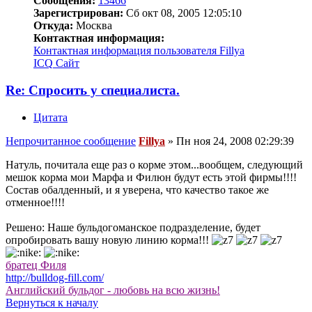
Сообщения:
13466
Зарегистрирован:
Сб окт 08, 2005 12:05:10
Откуда:
Москва
Контактная информация:
Контактная информация пользователя Fillya
ICQ
Сайт
Re: Спросить у специалиста.
Цитата
Непрочитанное сообщение
Fillya
»
Пн ноя 24, 2008 02:29:39
Натуль, почитала еще раз о корме этом...вообщем, следующий
мешок корма мои Марфа и Филюн будут есть этой фирмы!!!!
Состав обалденный, и я уверена, что качество такое же
отменное!!!!
Решено: Наше бульдогоманское подразделение, будет
опробировать вашу новую линию корма!!!
братец Филя
http://bulldog-fill.com/
Английский бульдог - любовь на всю жизнь!
Вернуться к началу