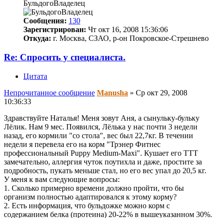
БульдогоВладелец
Сообщения:
130
Зарегистрирован:
Чт окт 16, 2008 15:36:06
Откуда:
г. Москва, СЗАО, р-он Покровское-Стрешнево
Re: Спросить у специалиста.
Цитата
Непрочитанное сообщение
Manusha
»
Ср окт 29, 2008
10:36:33
Здравствуйте Наталья! Меня зовут Аня, а сынульку-бульку
Лёлик. Нам 9 мес. Появился, Лёлька у нас почти 3 недели
назад, его кормили "со стола", вес был 22,7кг. В течении
недели я перевела его на корм "Трэнер Фитнес
профессиональный Puppy Medium-Maxi". Кушает его ТТТ
замечательно, аллергия чуток поутихла и даже, простите за
подробность, пукать меньше стал, но его вес упал до 20,5 кг.
У меня к вам следующие вопросы:
1. Сколько примерно времени должно пройти, что бы
организм полностью адаптировался к этому корму?
2. Есть информация, что бульдожке можно корм с
содержанием белка (протеина) 20-22% в вышеуказанном 30%.