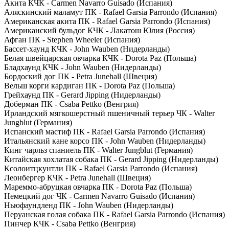
Акита КЧК - Carmen Navarro Guisado (Испания)
Аляскинский маламут ПК - Rafael Garsia Parrondo (Испания)
Американская акита ПК - Rafael Garsia Parrondo (Испания)
Американский бульдог КЧК - Лакатош Юлия (Россия)
Афган ПК - Stephen Wheeler (Испания)
Бассет-хаунд КЧК - John Wauben (Нидерланды)
Белая швейцарская овчарка КЧК - Dorota Paz (Польша)
Бладхаунд КЧК - John Wauben (Нидерланды)
Бордоский дог ПК - Petra Junehall (Швеция)
Вельш корги кардиган ПК - Dorota Paz (Польша)
Грейхаунд ПК - Gerard Jipping (Нидерланды)
Доберман ПК - Csaba Pettko (Венгрия)
Ирландский мягкошерстный пшеничный терьер ЧК - Walter
Jungblut (Германия)
Испанский мастиф ПК - Rafael Garsia Parrondo (Испания)
Итальянский кане корсо ПК - John Wauben (Нидерланды)
Кинг чарльз спаниель ПК - Walter Jungblut (Германия)
Китайская хохлатая собака ПК - Gerard Jipping (Нидерланды)
Ксолоитцкунтли ПК - Rafael Garsia Parrondo (Испания)
Леонбергер КЧК - Petra Junehall (Швеция)
Мареммо-абруцкая овчарка ПК - Dorota Paz (Польша)
Немецкий дог ЧК - Carmen Navarro Guisado (Испания)
Ньюфаундленд ПК - John Wauben (Нидерланды)
Перуанская голая собака ПК - Rafael Garsia Parrondo (Испания)
Пинчер КЧК - Csaba Pettko (Венгрия)