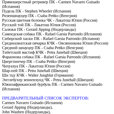
Прямошерстный ретривер ПК - Carmen Navarro Guisado
(Испания)
Пудель ПК - Stephen Wheeler (Испания)
Ризеншнауцер ПК - Csaba Pettko (Венгрия)
Русская цветная болонка ЧК - Лакатош Юлия (Россия)
Русский той ПК - Лакатош Юлия (Россия)
Салюки ПК - Gerard Jipping (Нидерланды)
Самоедская собака ПК - Rafael Garsia Parrondo (Испания)
Сибирский хаски ПК - Rafael Garsia Parrondo (Испания)
Среднеазиатская овчарка КЧК - Овсянникова Юлия (Россия)
Средний шнауцер ПК - Csaba Pettko (Венгрия)
Тибетский мастиф КЧК - Petra Junehall (Швеция)
Фараонова собака ПК - Rafael Garsia Parrondo (Испания)
Цвергпинчер ПК - Csaba Pettko (Венгрия)
Чихуахуа ПК - Лакатош Юлия (Россия)
Шар-пей ПК - Petra Junehall (Швеция)
Ши тцу КЧК - Walter Jungblut (Германия)
Энтлебухер зенненхунд ЧК - Petra Junehall (Швеция)
Южноафриканский бурбуль ПК - Carmen Navarro Guisado
(Испания)
ПРЕДВАРИТЕЛЬНЫЙ СПИСОК ЭКСПЕРТОВ:
Carmen Navarro Guisado (Испания)
Gerard Jipping (Нидерланды),
John Wauben (Нидерланды),