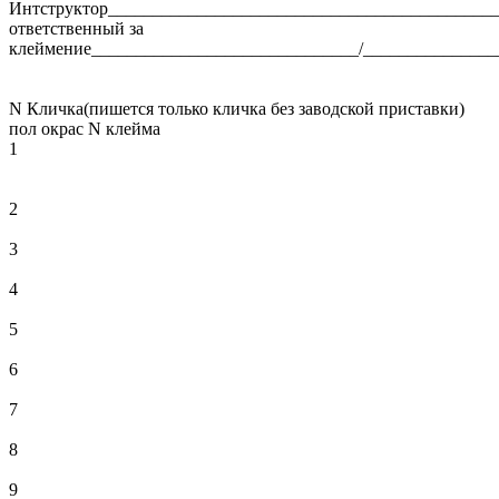
Интструктор____________________________________________
ответственный за
клеймение______________________________/_______________
N Кличка(пишется только кличка без заводской приставки)
пол окрас N клейма
1
2
3
4
5
6
7
8
9