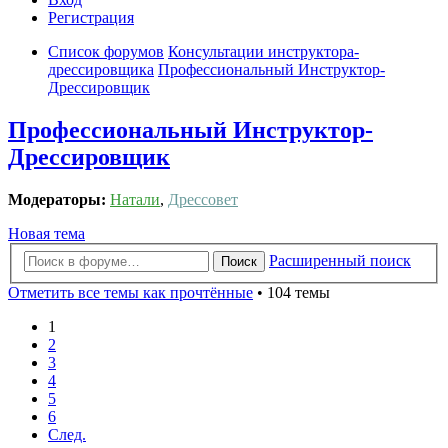
Регистрация
Список форумов
Консультации инструктора-
дрессировщика
Профессиональный Инcтруктор-
Дрессировщик
Профессиональный Инcтруктор-
Дрессировщик
Модераторы:
Натали
,
Дрессовет
Новая тема
Расширенный поиск
Поиск
Отметить все темы как прочтённые
• 104 темы
1
2
3
4
5
6
След.