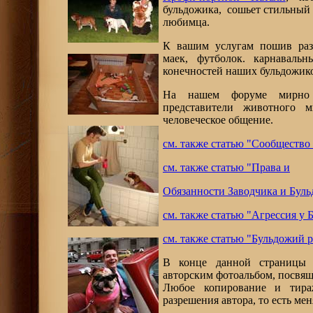
бульдожика, сошьет стильный
любимца.
К вашим услугам пошив разл
маек, футболок. карнаваль
конечностей наших бульдожик
На нашем форуме мирно 
представители животного 
человеческое общение.
см. также статью "Сообщество
см. также статью "Права и
Обязанности Заводчика и Буль
см. также статью "Агрессия у 
см. также статью "Бульдожий р
В конце данной страницы 
авторским фотоальбом, посвящ
Любое копирование и тир
разрешения автора, то есть мен