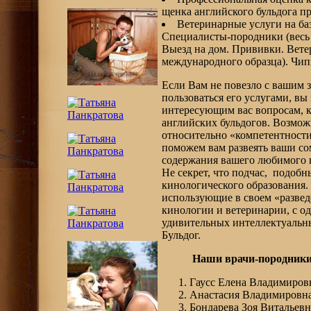
щенка английского бульдога п
Ветеринарные услуги на ба
Специалисты-породники (весь с
Выезд на дом. Прививки. Вете
международного образца). Чип
Если Вам не повезло с вашим з
пользоваться его услугами, вы
интересующим вас вопросам, 
английских бульдогов. Возмож
относительно «компетентности 
поможем вам развеять ваши со
содержания вашего любимого к
Не секрет, что подчас, подобн
кинологического образования
использующие в своем «разве
кинологии и ветеринарии, с 
удивительных интеллектуальн
Бульдог.
Наши врачи-породник
Гаусс Елена Владимиров
Анастасия Владимировн
Бондарева Зоя Витальевн