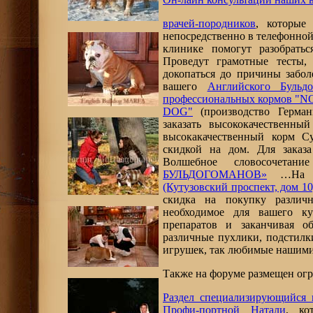
врачей-породников
, которые
непосредственно в телефонной
клинике помогут разобратьс
Проведут грамотные тесты,
докопаться до причины забол
вашего
Английского Бульдо
профессиональных кормов
"N
DOG"
(производство Герман
заказать высококачественн
высокакачественный корм С
скидкой на дом. Для заказ
Волшебное словосочет
БУЛЬДОГОМАНОВ»
…На ф
(Кутузовский проспект, дом 10
скидка на покупку различ
необходимое для вашего ку
препаратов и заканчивая о
различные пухлики, подстилк
игрушек, так любимые нашими
Также на форуме размещен ог
Раздел специализирующийся 
Профи-портной Натали
, ко