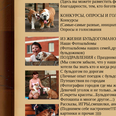
(Здесь вы можете разместить ф
благодарности, тем, кто боготво
КОНКУРСЫ, ОПРОСЫ И ГО
Конкурсы
(Самые-самые разные, инициат
Опросы и голосования
ИЗ ЖИЗНИ БУЛЬДОГОМАН
Наши Фотоальбомы
(Фотоальбомы наших семей,друз
бульдожиков)
ПОЗДРАВЛЕНИЯ с Праздником
(Мы совсем забыли, что у наш
хотели бы знать кто и когда ро
С бульдогом по дорогам
(Личные опыт поездок с бульдо
Путешествия по городам
(Фотографии городов где мы ж
Девичий уголок и не только...
(Секреты красоты...Бульдогом
Фотошопа и многое другое...:)
Рассказы, ИГРЫ,смешилки, ане
(Поднимем себе настроение!!!
картинки и прочая :))))