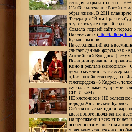
сегодня закрыта только на 50%
С 2008г увлечение йогой по м
образ жизни. В 2011 планирую
Федерация "Йога-Практика", ур
отучилась уже первый год)
Создала первый сайт о породе 
На базе сайта (
http://bulldog-fill
Бульдогоманов.
На сегодняшний день всемирн
считает данный форум, как «К
Английский Бульдог» (чему я н
Позиционирование и продвиж
Кино и рекламе (кинофильм «С
думаю мужчины», телесериал
«Домашний» телепередача «Жи
телепередача «6 Кадров», теле
журнала «Гламур», прямой эфи
СИТИ_ФМ).
НЕ клеточное и НЕ вольерное
породы Английский Бульдог.
Собственные методики выращи
квартирного проживания, дрес
На протяжении всех этих лет 
особенности мышления английс
маленьких человечков с необ