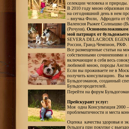
селекции человека и природы.
В 2010 году мною образован п
на сегодняшний день в нем пр
– внучка Фили, Афродита от б
Валенсия Рыжее Солнышко (Ва
(Ричуня).
Основоположником 
мой патриарх от бульдожьег
SEVERA DELACROIX EGENE) - 
России, Гранд-Чемпион, РКФ.
Все размещенные статьи на мо
собственными сочинениями и 
включающие в себя весь совок
любимой мною, породы Англий
Если вы проживаете не в Москв
получить консультацию. Вы м
Бульдогоманов, созданный спе
Бульдогородителей.
Перейти на форум Бульдогом
Прейскурант услуг:
Моя одна Консультация 2000 –
проблематичности и места конс
Оценка качества здоровья и э
бульдога при покупке с выездо