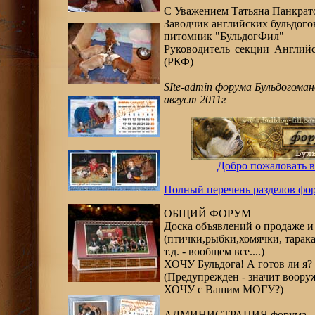
С Уважением
Татьяна Панкрат
Заводчик английских бульдого
питомник "БульдогФил"
Руководитель секции Англи
(РКФ)
SIte-admin форума Бульдогоман
август 2011г
Добро пожаловать 
Полный перечень разделов фор
ОБЩИЙ ФОРУМ
Доска объявлений о продаже и
(птички,рыбки,хомячки, тарака
т.д. - вообщем все....)
ХОЧУ Бульдога! А готов ли я?
(Предупрежден - значит воору
ХОЧУ с Вашим МОГУ?)
АДМИНИСТРАЦИЯ форума.