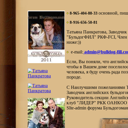
основной, пиш
8-965-404-88-33
8-916-656-50-81
Татьяна Панкратова, Заводчик
"БульдогФИЛ" РКФ-FCI, Член
ниже:))
e-mail:
admin@bulldog-fill.c
Если, Вы поняли, что английс
чтобы в Вашем доме поселилос
человека, я буду очень рада п
породе.
С Наилучшими пожеланиями Т
Заводчик английских бульдого
Руководитель секции Английс
клуб "ЛИДЕР" РКК ОАНКОО 
SIte-admin форума Бульдогоман