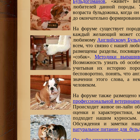
Бульдогоманов
, «живет» ве
любителей данной породы. У
возраста бульдожика, когда 
до окончательно формирования
На форуме существует поро
каждый желающий может соз
любимому
Английскому Бульд
всем, что связно с нашей люб
размещены разделы, посвящ
«собак».
Методики выращива
Возможность узнать об особе
учитывая их историю поро
бесповоротно, понять, что ан
значении этого слова, а н
человеком.
На форуме также размещено 
профессиональной ветеринари
Происходит живое он-лайн об
оценки и характеристики, 
подходит нашим курносым. 
Обсуждения и заметки на
натуральное питание для бул
Он-лайн консультации наших 