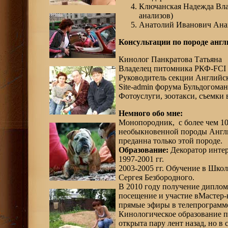
Ключанская Надежда Вла
анализов)
Анатолий Иванович Ана
Консультации по породе англ
Кинолог Панкратова Татьяна
Владелец питомника РКФ-FCI
Руководитель секции Англий
Site-admin форума Бульдогоман
Фотоуслуги, зоотакси, съемки 
Немного обо мне:
Монопородник, с более чем 10
необыкновенной породы Англи
преданна только этой породе.
Образование:
Декоратор инте
1997-2001 гг.
2003-2005 гг. Обучение в Шко
Сергея Безбородного.
В 2010 году получение диплом
посещение и участие вМастер-к
прямые эфиры в телепрограмм
Кинологическое образование п
открыта пару лент назад, но в