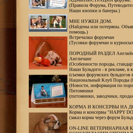
(Правила Форума, Путеводите
Наши кнопки и банеры.)
МНЕ НУЖЕН ДОМ.
(Найдены или потеряны. Объя
помощь.)
Встречалки форумчан
(Тусовки форумчан и курносы
ПОРОДНЫЙ РАЗДЕЛ Английск
Англичане
(Особенности породы, стандарт
Наши Бульдоги - в рекламе, в
(съемки форумских бульдогов в
Национальный Клуб Породы 
(Новости, информация по поро
Питомники
(питомники, заводчики, прода
КОРМА И КОНСЕРВЫ НА Д
Корма и консервы "HAPPY D
(заказ корма через форум Буль
ON-LINE ВЕТЕРИНАРНАЯ