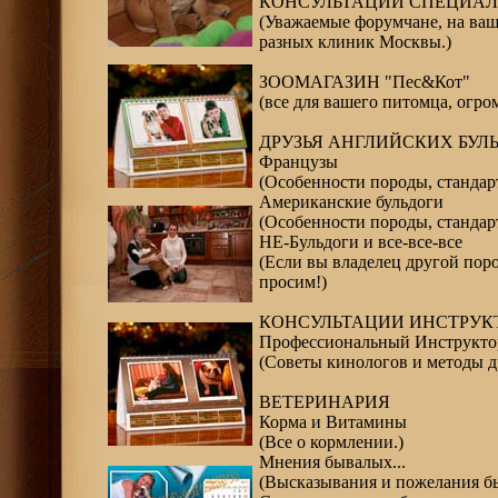
КОНСУЛЬТАЦИИ СПЕЦИА
(Уважаемые форумчане, на ва
разных клиник Москвы.)
ЗООМАГАЗИН "Пес&Кот"
(все для вашего питомца, огр
ДРУЗЬЯ АНГЛИЙСКИХ БУЛ
Французы
(Особенности породы, стандарт
Американские бульдоги
(Особенности породы, стандарт
НЕ-Бульдоги и все-все-все
(Если вы владелец другой пор
просим!)
КОНСУЛЬТАЦИИ ИНСТРУК
Профессиональный Инcтрукто
(Советы кинологов и методы д
ВЕТЕРИНАРИЯ
Корма и Витамины
(Все о кормлении.)
Мнения бывалых...
(Высказывания и пожелания б