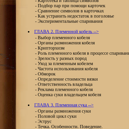
- Картотека и таблица символов
- Подбор пар при помощи карточек
- Сравнение символов в карточках
- Как устранить недостаток в поголовье
- Экспериментальные спаривания
ГЛАВА 2. Племенной кобель -->
- Выбор племенного кобеля
- Органы размножения кобеля
- Крипторхизм
- Роль племенного кобеля в процессе спариван
- Зрелость у разных пород
- Уход за племенным кобелем
- Частота использования кобеля
- Обморок
- Определение стоимости вязки
- Ответственность владельца
- Реклама племенного кобеля
- Оценка суки владельцем кобеля
ГЛАВА 3. Племенная сука -->
- Органы размножения суки
- Половой цикл суки
- Эструс
- Течка. Особенности. Поведение.