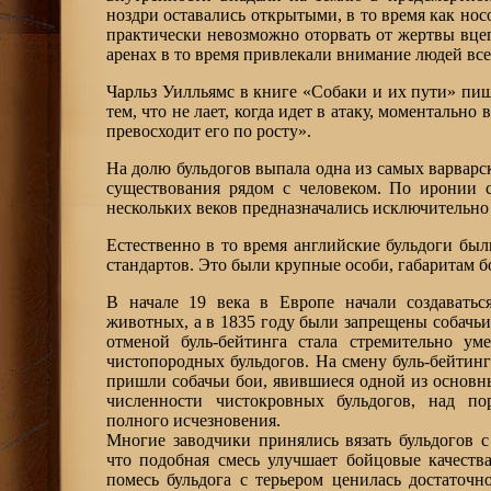
ноздри оставались открытыми, в то время как нос
практически невозможно оторвать от жертвы вцеп
аренах в то время привлекали внимание людей все
Чарльз Уилльямс в книге «Собаки и их пути» пише
тем, что не лает, когда идет в атаку, моментально
превосходит его по росту».
На долю бульдогов выпала одна из самых варварск
существования рядом с человеком. По иронии 
нескольких веков предназначались исключительно 
Естественно в то время английские бульдоги бы
стандартов. Это были крупные особи, габаритам б
В начале 19 века в Европе начали создаватьс
животных, а в 1835 году были запрещены собачьи
отменой буль-бейтинга стала стремительно уме
чистопородных бульдогов. На смену буль-бейтинг
пришли собачьи бои, явившиеся одной из основ
численности чистокровных бульдогов, над по
полного исчезновения.
Многие заводчики принялись вязать бульдогов с 
что подобная смесь улучшает бойцовые качества
помесь бульдога с терьером ценилась достаточн