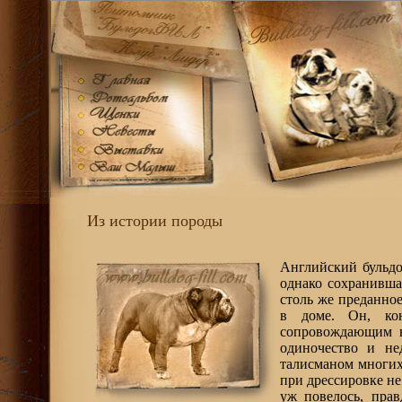
Из истории породы
Английский бульдо
однако сохранивша
столь же преданное
в доме. Он, кон
сопровождающим в
одиночество и не
талисманом многих
при дрессировке не
уж повелось, прав