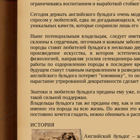
ограничиваясь воспитанием и выработкой стойко
Сегодня держать английского бульдога очень мод
спросом у любителей, едва ли догадывающихся, ч
уникальных качеств, которые сохранили лишь его
Ныне потенциальным владельцам, следует иметь
склонны к сердечным, легочным и кожным заболе
породы ставят любителей бульдога в несколько д
произведение искусства, в котором эстетиче
физиологией, направляя усилия селекционера-за
работы по оздоровлению породы в последнее вре
будущем станут главным направлением в разведени
английского бульдога потеряет "изюминку", то о
нарастание утрированной декоративности сделает
Знатоки и любители бульдога преданы ему уже, по
такой сильной поддержки.
Владельцы бульдога так же преданы ему, как и о
именно эта порода на всю жизнь. По жизни это 
постоянно хочется гладить, нежно обнимать и расп
ИСТОРИЯ
Английский бульдог – з