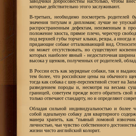
заводчики добросовестны настолько, чтобы вне
которые действительно этого заслуживают.
В-третьих, необходимо посмотреть родителей 
значения титулам и дипломам; лучше не упускай
распространенным дефектам, неизменным в проц
положение хвоста, прямое плечо, чересчур свобо
под верхней губы торчат клыки, резцы, а иногда 
придающие собаке отталкивающий вид. Относител
он может отсутствовать, но существуют косвен
которых наиболее явный - недостаточная ширина 
высока у щенков, полученных от родителей, обла
В России есть как заурядные собаки, так и выдаю
тем более, что российские цены на обычного ще
тогда как собака с шоу-перспективой стоит на Запа
разведением породы и, несмотря на весьма су
границей, советуем прежде всего обратить свой 
только отвечают стандарту, но и определяют сов
Обладая сильной индивидуальностью и более ч
собой идеальную собаку для квартирного содерж
манера храпеть, как "пьяный ломовой извозчик
личностью, чьи чувство собственного достоинства
жизни чисто английский колорит.