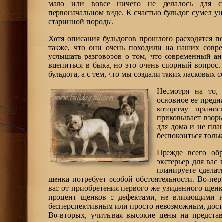
мало или вовсе ничего не делалось для с
первоначальном виде. К счастью бульдог сумел уц
старинной породы.
Хотя описания бульдогов прошлого расходятся п
также, что они очень походили на наших совр
услышать разговоров о том, что современный ан
вцепиться в быка, но это очень спорный вопрос.
бульдога, а с тем, что мы создали таких ласковых с
Несмотря на то, 
основное ее предн
которому принос
приковывает взоры
для дома и не пла
беспокоиться толь
Прежде всего об
экстерьер для вас
планируете сделат
щенка потребует особой обстоятельности. Во-пер
вас от приобретения первого же увиденного щенк
процент щенков с дефектами, не влияющими и
бесперспективным или просто невозможным, дост
Во-вторых, учитывая высокие цены на представ