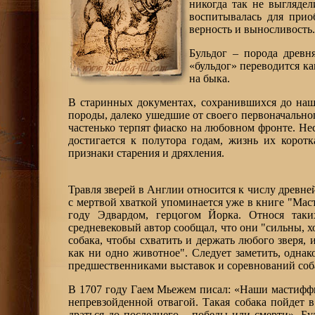
никогда так не выглядел
воспитывалась для прио
верность и выносливость.
Бульдог – порода древн
«бульдог» переводится ка
на быка.
В старинных документах, сохранившихся до наши
породы, далеко ушедшие от своего первоначальног
частенько терпят фиаско на любовном фронте. Нес
достигается к полутора годам, жизнь их корот
признаки старения и дряхления.
Травля зверей в Англии относится к числу древн
с мертвой хваткой упоминается уже в книге "Мас
году Эдвардом, герцогом Йорка. Относя таки
средневековый автор сообщал, что они "сильны, х
собака, чтобы схватить и держать любого зверя, и
как ни одно животное". Следует заметить, однак
предшественниками выставок и соревнований соб
В 1707 году Гаем Мьежем писал: «Наши мастиффы
непревзойденной отвагой. Такая собака пойдет в 
драться до последнего – победы или смерти». Бу