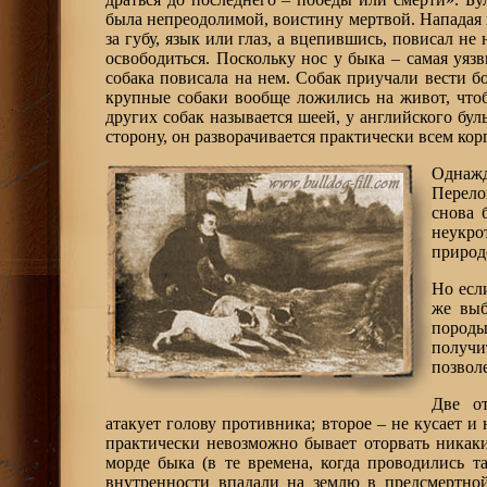
была непреодолимой, воистину мертвой. Нападая н
за губу, язык или глаз, а вцепившись, повисал н
освободиться. Поскольку нос у быка – самая уяз
собака повисала на нем. Собак приучали вести б
крупные собаки вообще ложились на живот, чтоб
других собак называется шеей, у английского бул
сторону, он разворачивается практически всем кор
Однажд
Перело
снова 
неукро
природ
Но есл
же выб
породы
получи
позволе
Две от
атакует голову противника; второе – не кусает и
практически невозможно бывает оторвать никаки
морде быка (в те времена, когда проводились т
внутренности впадали на землю в предсмертной