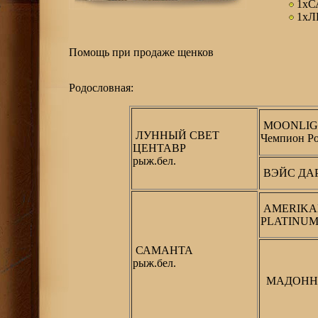
1хС
1х
Помощь при продаже щенков
Родословная:
MOONLIG
ЛУННЫЙ СВЕТ
Чемпион Р
ЦЕНТАВР
рыж.бел.
ВЭЙС ДАР
AMERIKAN
PLATINU
САМАНТА
рыж.бел.
МАДОНН