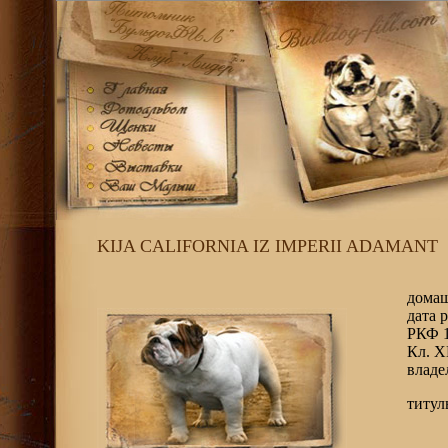
KIJA CALIFORNIA IZ IMPERII ADAMANT
домаш
дата 
РКФ 
Кл. Х
владе
титул