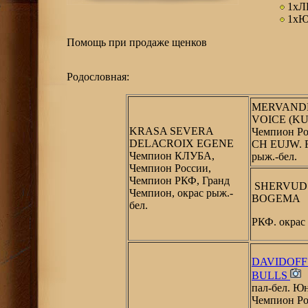
1х
1х
Помощь при продаже щенков
Родословная:
MERVAND
VOICE (KU
KRASA SEVЕRA
Чемпион Ро
DELАСROIX EGENE
CH EUJW. 
Чемпион КЛУБА,
рыж.-бел.
Чемпион России,
Чемпион РКФ, Гранд
SHERVUDS
Чемпион, окрас рыж.-
BOGEMA
бел.
РКФ. окрас 
DAVIDOFF 
BULLS
пал-бел. Ю
Чемпион Ро