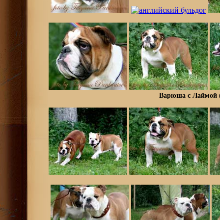
Варюша с Лаймой (