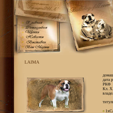
LAIMA
домаш
дата 
РКФ
Кл. 
владе
титул
1хС