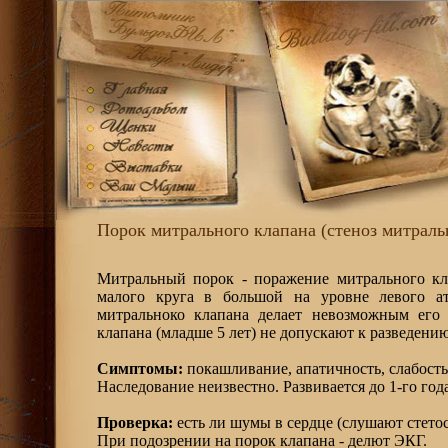
Порок митрального клапана (стеноз митраль
Митральный порок - поражение митрального кл
малого круга в большой на уровне левого атр
митральноко клапана делает невозможным его
клапана (младше 5 лет) не допускают к разведению
Симптомы:
покашливание, апатичность, слабость
Наследование неизвестно. Развивается до 1-го года
Проверка:
есть ли шумы в сердце (слушают стето
При подозрении на порок клапана - делют ЭКГ.