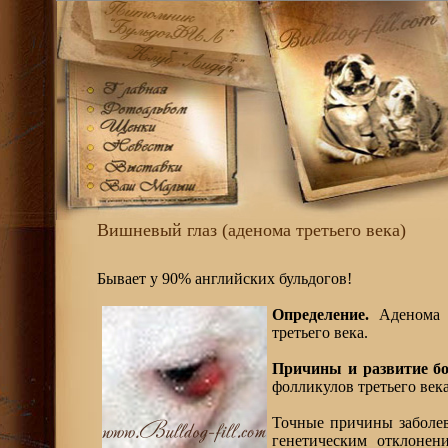
Вишневый глаз (аденома третьего века)
Бывает у 90% английских бульдогов!
Определение.
Аденома т
третьего века.
Причины и развитие бо
фолликулов третьего век
Точные причины заболев
генетическим отклонен